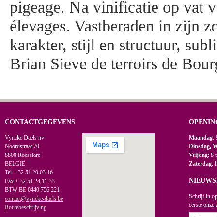
pigeage. Na vinificatie op vat 
élevages. Vastberaden in zijn z
karakter, stijl en structuur, su
Brian Sieve de terroirs de Bou
CONTACTGEGEVENS
OPENIN
Vyncke Daels nv
Maandag
: 
Noordstraat 70
Dinsdag, 
8800 Roeselare
Vrijdag
: 8 
BELGIË
Zaterdag
: 
Tel + 32 51 20 03 16
NIEUWS
Fax + 32 51 24 11 33
BTW BE 0440 756 221
Schrijf in o
contact@vyncke-daels.be
eerste onze 
Routebeschrijving