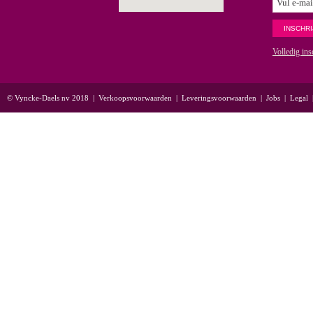
Volledig ins
© Vyncke-Daels nv 2018
|
Verkoopsvoorwaarden
|
Leveringsvoorwaarden
|
Jobs
|
Legal