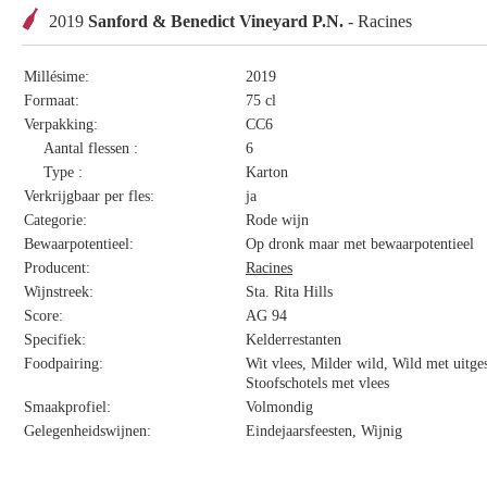
2019
Sanford & Benedict Vineyard P.N.
- Racines
Millésime:
2019
Formaat:
75 cl
Verpakking:
CC6
Aantal flessen :
6
Type :
Karton
Verkrijgbaar per fles:
ja
Categorie:
Rode wijn
Bewaarpotentieel:
Op dronk maar met bewaarpotentieel
Producent:
Racines
Wijnstreek:
Sta. Rita Hills
Score:
AG 94
Specifiek:
Kelderrestanten
Foodpairing:
Wit vlees, Milder wild, Wild met uitg
Stoofschotels met vlees
Smaakprofiel:
Volmondig
Gelegenheidswijnen:
Eindejaarsfeesten, Wijnig