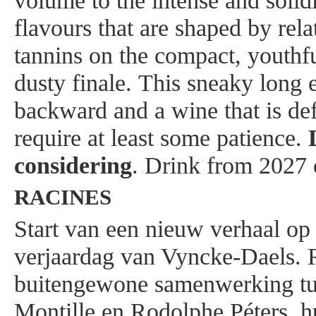
volume to the intense and solid
flavours that are shaped by rela
tannins on the compact, youthfu
dusty finale. This sneaky long e
backward and a wine that is def
require at least some patience.
considering
. Drink from 2027
RACINES
Start van een nieuw verhaal op
verjaardag van Vyncke-Daels. R
buitengewone samenwerking tu
Montille en Rodolphe Péters, h