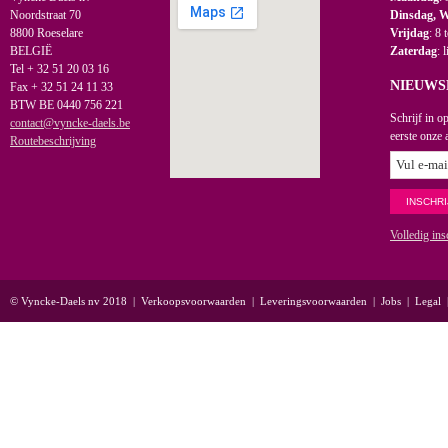
Noordstraat 70
Dinsdag, 
8800 Roeselare
Vrijdag
: 8 
BELGIË
Zaterdag
: 
Tel + 32 51 20 03 16
NIEUWS
Fax + 32 51 24 11 33
BTW BE 0440 756 221
Schrijf in o
contact@vyncke-daels.be
eerste onze 
Routebeschrijving
Volledig ins
© Vyncke-Daels nv 2018
|
Verkoopsvoorwaarden
|
Leveringsvoorwaarden
|
Jobs
|
Legal