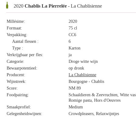
2020
Chablis La Pierrelée
- La Chablisienne
Millésime:
2020
Formaat:
75 cl
Verpakking:
CC6
Aantal flessen :
6
Type :
Karton
Verkrijgbaar per fles:
ja
Categorie:
Droge witte wijn
Bewaarpotentieel:
op dronk
Producent:
La Chablisienne
Wijnstreek:
Bourgogne - Chablis
Score:
NM 89
Foodpairing:
Schaaldieren & Zeevruchten, Witte vast
Romige pasta, Hors d'Oeuvres
Smaakprofiel:
Medium
Gelegenheidswijnen:
Crowdpleasers, Relaxwijntjes