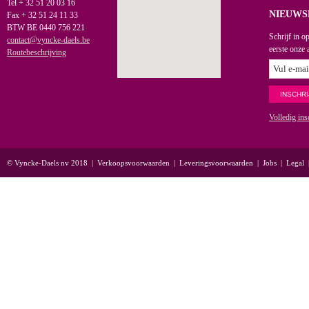
Tel + 32 51 20 03 16
NIEUWS
Fax + 32 51 24 11 33
BTW BE 0440 756 221
Schrijf in o
contact@vyncke-daels.be
eerste onze 
Routebeschrijving
Volledig ins
© Vyncke-Daels nv 2018
|
Verkoopsvoorwaarden
|
Leveringsvoorwaarden
|
Jobs
|
Legal