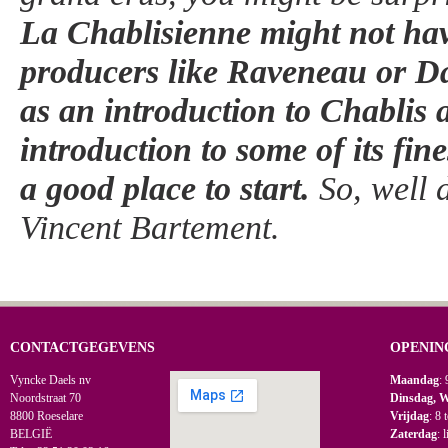
La Chablisienne might not hav
producers like Raveneau or Da
as an introduction to Chablis 
introduction to some of its fine
a good place to start.
So, well 
Vincent Bartement.
CONTACTGEGEVENS
OPENIN
Vyncke Daels nv
Maandag
: 
Noordstraat 70
Dinsdag, 
8800 Roeselare
Vrijdag
: 8 
BELGIË
Zaterdag
: 