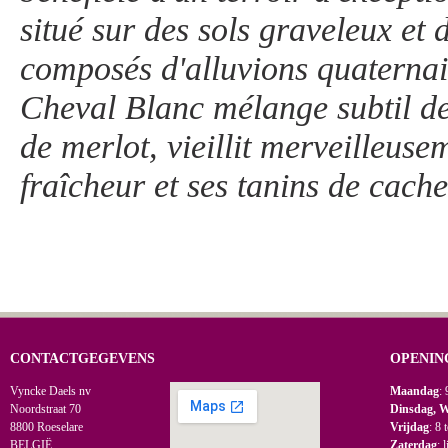
situé sur des sols graveleux et 
composés d'alluvions quaternai
Cheval Blanc mélange subtil de
de merlot, vieillit merveilleuse
fraîcheur et ses tanins de cach
CONTACTGEGEVENS
OPENIN
Vyncke Daels nv
Maandag
: 
Noordstraat 70
Dinsdag, 
8800 Roeselare
Vrijdag
: 8 
BELGIË
Zaterdag
: 