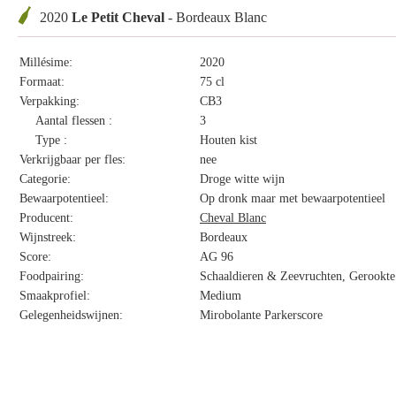
2020
Le Petit Cheval
- Bordeaux Blanc
Millésime:
2020
Formaat:
75 cl
Verpakking:
CB3
Aantal flessen :
3
Type :
Houten kist
Verkrijgbaar per fles:
nee
Categorie:
Droge witte wijn
Bewaarpotentieel:
Op dronk maar met bewaarpotentieel
Producent:
Cheval Blanc
Wijnstreek:
Bordeaux
Score:
AG 96
Foodpairing:
Schaaldieren & Zeevruchten, Gerookte 
Smaakprofiel:
Medium
Gelegenheidswijnen:
Mirobolante Parkerscore