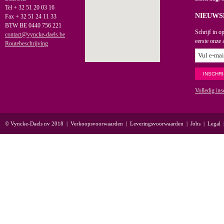
Tel + 32 51 20 03 16
NIEUWS
Fax + 32 51 24 11 33
BTW BE 0440 756 221
Schrijf in o
contact@vyncke-daels.be
eerste onze 
Routebeschrijving
Volledig ins
© Vyncke-Daels nv 2018
|
Verkoopsvoorwaarden
|
Leveringsvoorwaarden
|
Jobs
|
Legal