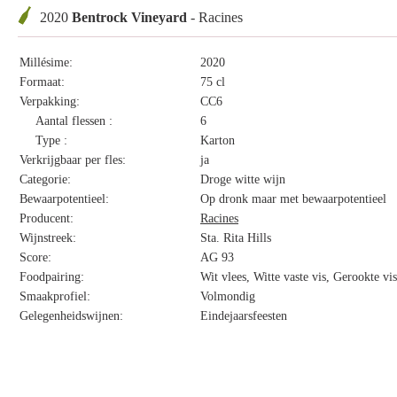
2020
Bentrock Vineyard
- Racines
Millésime:
2020
Formaat:
75 cl
Verpakking:
CC6
Aantal flessen :
6
Type :
Karton
Verkrijgbaar per fles:
ja
Categorie:
Droge witte wijn
Bewaarpotentieel:
Op dronk maar met bewaarpotentieel
Producent:
Racines
Wijnstreek:
Sta. Rita Hills
Score:
AG 93
Foodpairing:
Wit vlees, Witte vaste vis, Gerookte vi
Smaakprofiel:
Volmondig
Gelegenheidswijnen:
Eindejaarsfeesten