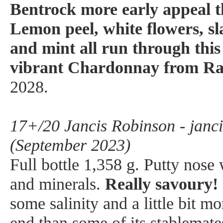
Bentrock more early appeal th
Lemon peel, white flowers, sl
and mint all run through this
vibrant Chardonnay from Ra
2028.
17+/20 Jancis Robinson - janc
(September 2023)
Full bottle 1,358 g. Putty nose 
and minerals.
Really savoury!
some salinity and a little bit m
end than some of its stablemat