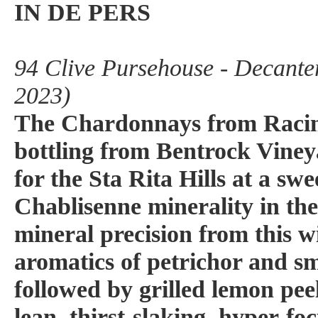
IN DE PERS
94 Clive Pursehouse - Decante
2023)
The Chardonnays from Racine
bottling from Bentrock Viney
for the Sta Rita Hills at a swe
Chablisenne minerality in th
mineral precision from this wi
aromatics of petrichor and sm
followed by grilled lemon peel
lean, thirst-slaking, hyper-f