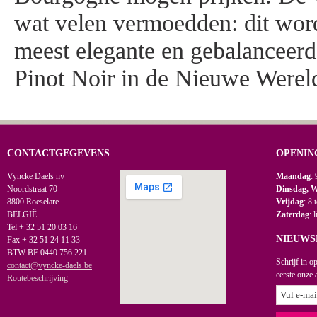
wat velen vermoedden: dit word
meest elegante en gebalanceer
Pinot Noir in de Nieuwe Werel
CONTACTGEGEVENS
OPENIN
Vyncke Daels nv
Maandag
: 
Noordstraat 70
Dinsdag, 
8800 Roeselare
Vrijdag
: 8 
BELGIË
Zaterdag
: 
Tel + 32 51 20 03 16
NIEUWS
Fax + 32 51 24 11 33
BTW BE 0440 756 221
Schrijf in o
contact@vyncke-daels.be
eerste onze 
Routebeschrijving