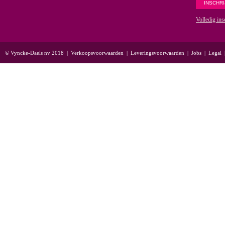
Volledig ins
© Vyncke-Daels nv 2018
|
Verkoopsvoorwaarden
|
Leveringsvoorwaarden
|
Jobs
|
Legal