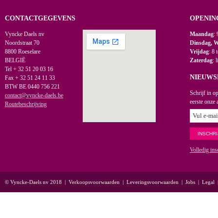
CONTACTGEGEVENS
OPENIN
Vyncke Daels nv
Maandag
: 
Noordstraat 70
Dinsdag, 
8800 Roeselare
Vrijdag
: 8 
BELGIË
Zaterdag
: 
Tel + 32 51 20 03 16
NIEUWS
Fax + 32 51 24 11 33
BTW BE 0440 756 221
Schrijf in o
contact@vyncke-daels.be
eerste onze 
Routebeschrijving
Volledig ins
© Vyncke-Daels nv 2018
|
Verkoopsvoorwaarden
|
Leveringsvoorwaarden
|
Jobs
|
Legal