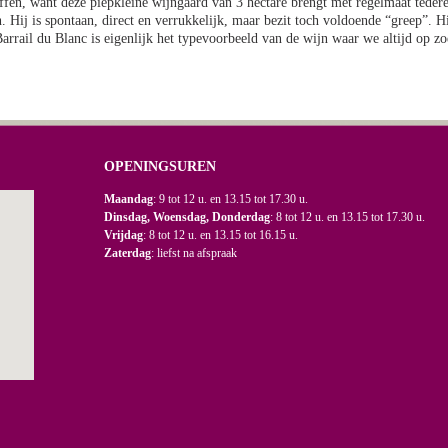
luffen, want deze piepkleine wijngaard van 3 hectare brengt met regelmaat teder
. Hij is spontaan, direct en verrukkelijk, maar bezit toch voldoende “greep”. H
Barrail du Blanc is eigenlijk het typevoorbeeld van de wijn waar we altijd op z
OPENINGSUREN
Maandag
: 9 tot 12 u. en 13.15 tot 17.30 u.
Dinsdag, Woensdag, Donderdag
: 8 tot 12 u. en 13.15 tot 17.30 u.
Vrijdag
: 8 tot 12 u. en 13.15 tot 16.15 u.
Zaterdag
: liefst na afspraak