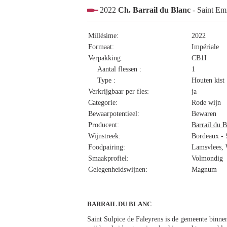
2022
Ch. Barrail du Blanc
- Saint Em
Millésime:
2022
Formaat:
Impériale
Verpakking:
CB1I
Aantal flessen :
1
Type :
Houten kist
Verkrijgbaar per fles:
ja
Categorie:
Rode wijn
Bewaarpotentieel:
Bewaren
Producent:
Barrail du B
Wijnstreek:
Bordeaux - 
Foodpairing:
Lamsvlees, W
Smaakprofiel:
Volmondig
Gelegenheidswijnen:
Magnum
BARRAIL DU BLANC
Saint Sulpice de Faleyrens is de gemeente binnen