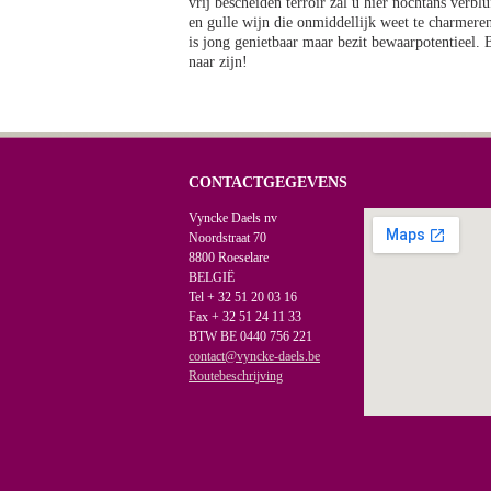
vrij bescheiden terroir zal u hier nochtans verb
en gulle wijn die onmiddellijk weet te charmeren
is jong genietbaar maar bezit bewaarpotentieel. 
naar zijn!
CONTACTGEGEVENS
Vyncke Daels nv
Noordstraat 70
8800 Roeselare
BELGIË
Tel + 32 51 20 03 16
Fax + 32 51 24 11 33
BTW BE 0440 756 221
contact@vyncke-daels.be
Routebeschrijving