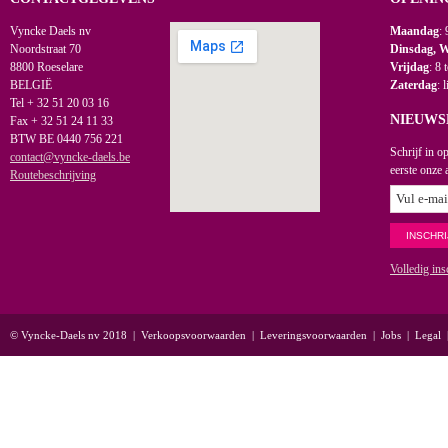
Vyncke Daels nv
Maandag
: 
Noordstraat 70
Dinsdag, 
8800 Roeselare
Vrijdag
: 8 
BELGIË
Zaterdag
: 
Tel + 32 51 20 03 16
NIEUWS
Fax + 32 51 24 11 33
BTW BE 0440 756 221
Schrijf in o
contact@vyncke-daels.be
eerste onze 
Routebeschrijving
Volledig ins
© Vyncke-Daels nv 2018
|
Verkoopsvoorwaarden
|
Leveringsvoorwaarden
|
Jobs
|
Legal