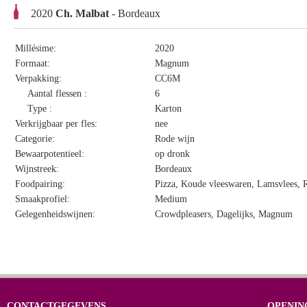
2020
Ch. Malbat
- Bordeaux
Millésime:
2020
Formaat:
Magnum
Verpakking:
CC6M
Aantal flessen :
6
Type :
Karton
Verkrijgbaar per fles:
nee
Categorie:
Rode wijn
Bewaarpotentieel:
op dronk
Wijnstreek:
Bordeaux
Foodpairing:
Pizza, Koude vleeswaren, Lamsvlees, Ru
Smaakprofiel:
Medium
Gelegenheidswijnen:
Crowdpleasers, Dagelijks, Magnum
CONTACTGEGEVENS
OPENIN