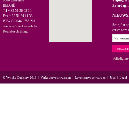
8800 Roeselare
Vrijdag
: 8 
BELGIË
Zaterdag
: 
Tel + 32 51 20 03 16
NIEUWS
Fax + 32 51 24 11 33
BTW BE 0440 756 221
Schrijf in o
contact@vyncke-daels.be
eerste onze 
Routebeschrijving
Volledig ins
© Vyncke-Daels nv 2018
|
Verkoopsvoorwaarden
|
Leveringsvoorwaarden
|
Jobs
|
Legal