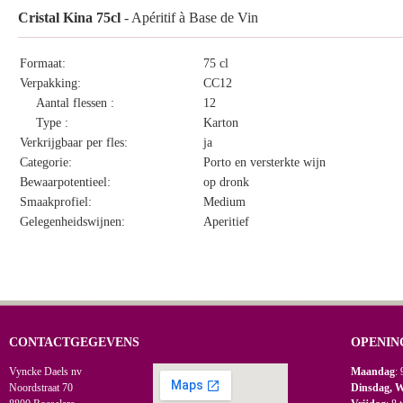
Cristal Kina 75cl
- Apéritif à Base de Vin
Formaat:
75 cl
Verpakking:
CC12
Aantal flessen :
12
Type :
Karton
Verkrijgbaar per fles:
ja
Categorie:
Porto en versterkte wijn
Bewaarpotentieel:
op dronk
Smaakprofiel:
Medium
Gelegenheidswijnen:
Aperitief
CONTACTGEGEVENS
OPENIN
Vyncke Daels nv
Maandag
: 
Noordstraat 70
Dinsdag, 