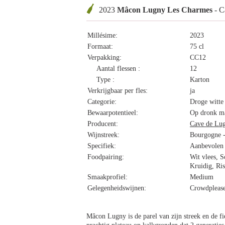
2023
Mâcon Lugny Les Charmes
- C
Millésime:
2023
Formaat:
75 cl
Verpakking:
CC12
Aantal flessen :
12
Type :
Karton
Verkrijgbaar per fles:
ja
Categorie:
Droge witte
Bewaarpotentieel:
Op dronk ma
Producent:
Cave de Lu
Wijnstreek:
Bourgogne 
Specifiek:
Aanbevolen
Foodpairing:
Wit vlees, S
Kruidig, Ris
Smaakprofiel:
Medium
Gelegenheidswijnen:
Crowdplease
Mâcon Lugny is de parel van zijn streek en de fi