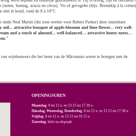
terug werd beplant en zuidelijk geörienteerd is. Hij is droog, fijn en onctueus 
noten, honing, acacia en citrus). Vis of gevogelte (bijv. Bressekip à la crème
r niet té koud, rond de 8 à 10°C.
s sinds Neal Martin (die toen werkte voor Robert Parker) deze onmisbare
 soil... attractive bouquet of apple-blossom and lime flower... very well-
stream and a touch of almond... well-balanced… attractive honey notes…
con."
van wijnbouwers die het beste van de Mâconnais weten te brengen met de
OPENINGSUREN
Maandag
: 9 tot 12 u. en 13.15 tot 17.30 u.
Dinsdag, Woensdag, Donderdag
: 8 tot 12 u. en 13.15 tot 17.30 u.
Vrijdag
: 8 tot 12 u. en 13.15 tot 16.15 u.
Zaterdag
: liefst na afspraak