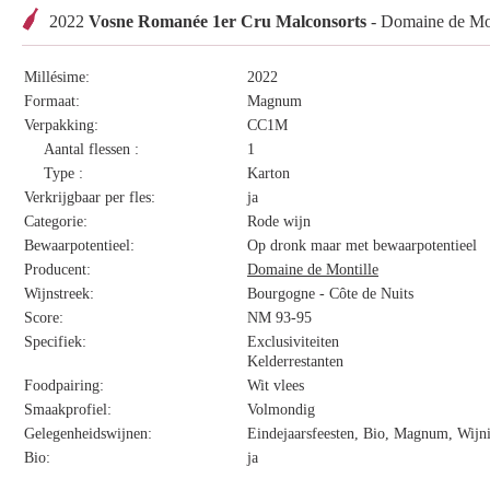
2022
Vosne Romanée 1er Cru Malconsorts
- Domaine de Mon
Millésime:
2022
Formaat:
Magnum
Verpakking:
CC1M
Aantal flessen :
1
Type :
Karton
Verkrijgbaar per fles:
ja
Categorie:
Rode wijn
Bewaarpotentieel:
Op dronk maar met bewaarpotentieel
Producent:
Domaine de Montille
Wijnstreek:
Bourgogne - Côte de Nuits
Score:
NM 93-95
Specifiek:
Exclusiviteiten
Kelderrestanten
Foodpairing:
Wit vlees
Smaakprofiel:
Volmondig
Gelegenheidswijnen:
Eindejaarsfeesten, Bio, Magnum, Wijn
Bio:
ja