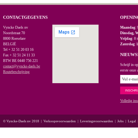
CONTACTGEGEVENS
OPENIN
Vyncke Daels nv
Maandag
: 
Noordstraat 70
Dinsdag, 
8800 Roeselare
Vrijdag
: 8 
BELGIË
Zaterdag
: 
Tel + 32 51 20 03 16
NIEUWS
Fax + 32 51 24 11 33
BTW BE 0440 756 221
Schrijf in o
contact@vyncke-daels.be
eerste onze 
Routebeschrijving
Volledig ins
© Vyncke-Daels nv 2018
|
Verkoopsvoorwaarden
|
Leveringsvoorwaarden
|
Jobs
|
Legal