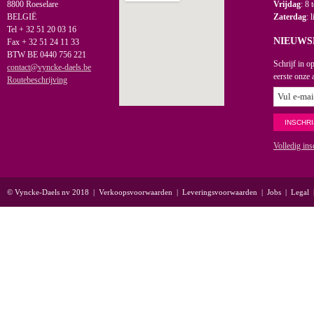
8800 Roeselare
Vrijdag
: 8 
BELGIË
Zaterdag
: 
Tel + 32 51 20 03 16
NIEUWS
Fax + 32 51 24 11 33
BTW BE 0440 756 221
Schrijf in o
contact@vyncke-daels.be
eerste onze 
Routebeschrijving
Volledig ins
© Vyncke-Daels nv 2018
|
Verkoopsvoorwaarden
|
Leveringsvoorwaarden
|
Jobs
|
Legal