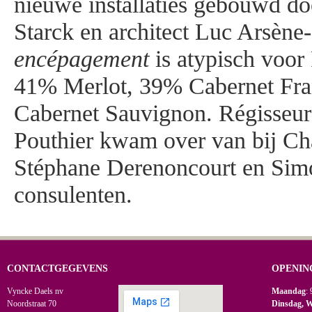
nieuwe installaties gebouwd do
Starck en architect Luc Arsène
encépagement
is atypisch voor
41% Merlot, 39% Cabernet Fran
Cabernet Sauvignon. Régisseu
Pouthier kwam over van bij Ch
Stéphane Derenoncourt en Simo
consulenten.
CONTACTGEGEVENS
OPENIN
Vyncke Daels nv
Maandag
: 
Noordstraat 70
Dinsdag, 