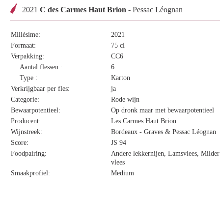
2021
C des Carmes Haut Brion
- Pessac Léognan
Millésime:
2021
Formaat:
75 cl
Verpakking:
CC6
Aantal flessen :
6
Type :
Karton
Verkrijgbaar per fles:
ja
Categorie:
Rode wijn
Bewaarpotentieel:
Op dronk maar met bewaarpotentieel
Producent:
Les Carmes Haut Brion
Wijnstreek:
Bordeaux - Graves & Pessac Léognan
Score:
JS 94
Foodpairing:
Andere lekkernijen, Lamsvlees, Milder 
vlees
Smaakprofiel:
Medium