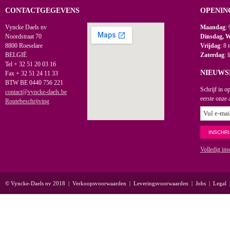
CONTACTGEGEVENS
OPENIN
Vyncke Daels nv
Maandag
: 
Noordstraat 70
Dinsdag, 
8800 Roeselare
Vrijdag
: 8 
BELGIË
Zaterdag
: 
Tel + 32 51 20 03 16
NIEUWS
Fax + 32 51 24 11 33
BTW BE 0440 756 221
Schrijf in o
contact@vyncke-daels.be
eerste onze 
Routebeschrijving
Volledig ins
© Vyncke-Daels nv 2018
|
Verkoopsvoorwaarden
|
Leveringsvoorwaarden
|
Jobs
|
Legal