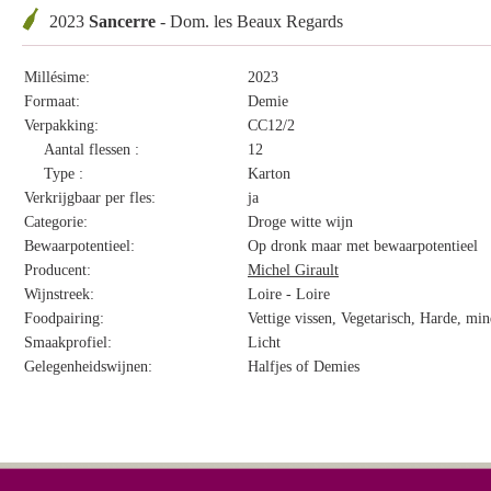
2023
Sancerre
- Dom. les Beaux Regards
Millésime:
2023
Formaat:
Demie
Verpakking:
CC12/2
Aantal flessen :
12
Type :
Karton
Verkrijgbaar per fles:
ja
Categorie:
Droge witte wijn
Bewaarpotentieel:
Op dronk maar met bewaarpotentieel
Producent:
Michel Girault
Wijnstreek:
Loire - Loire
Foodpairing:
Vettige vissen, Vegetarisch, Harde, mi
Smaakprofiel:
Licht
Gelegenheidswijnen:
Halfjes of Demies