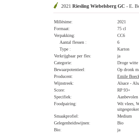
2021
Riesling Wiebelsberg GC
- E. B
Millésime:
2021
Formaat:
75 cl
Verpakking:
CC6
Aantal flessen :
6
Type :
Karton
Verkrijgbaar per fles:
ja
Categorie:
Droge witte
Bewaarpotentieel:
Op dronk ma
Producent:
Emile Boec
Wijnstreek:
Alsace - Als
Score:
RP 93+
Specifiek:
Aanbevolen
Foodpairing:
Wit vlees, W
uitgesproke
Smaakprofiel:
Medium
Gelegenheidswijnen:
Bio
Bio:
ja