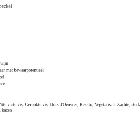
oeckel
 wijn
ar met bewaarpotentieel
kel
ace
itte vaste vis, Gerookte vis, Hors d'Oeuvres, Risotto, Vegetarisch, Zachte, sterk
n kazen