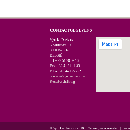
CONTACTGEGEVENS
Vyncke Daels nv
Noordstraat 70
8800 Roeselare
BELGIË
Tel + 32 51 20 03 16
Fax + 32 51 24 11 33
BTW BE 0440 756 221
contact@vyncke-daels.be
Routebeschrijving
© Vyncke-Daels nv 2018
|
Verkoopsvoorwaarden
|
Leve