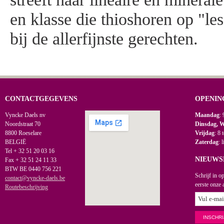
en klasse die thioshoren op "le
bij de allerfijnste gerechten.
CONTACTGEGEVENS
OPENIN
Vyncke Daels nv
Maandag
: 
Noordstraat 70
Dinsdag, 
8800 Roeselare
Vrijdag
: 8 
BELGIË
Zaterdag
: 
Tel + 32 51 20 03 16
NIEUWS
Fax + 32 51 24 11 33
BTW BE 0440 756 221
Schrijf in o
contact@vyncke-daels.be
eerste onze 
Routebeschrijving