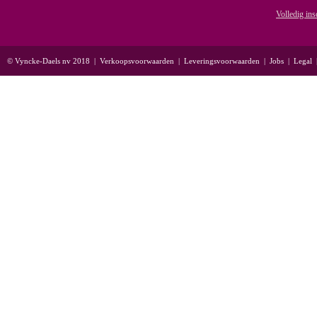
Volledig ins
© Vyncke-Daels nv 2018
|
Verkoopsvoorwaarden
|
Leveringsvoorwaarden
|
Jobs
|
Legal