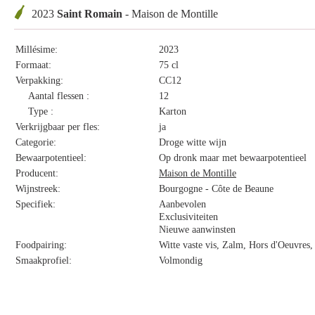
2023
Saint Romain
- Maison de Montille
Millésime:
2023
Formaat:
75 cl
Verpakking:
CC12
Aantal flessen :
12
Type :
Karton
Verkrijgbaar per fles:
ja
Categorie:
Droge witte wijn
Bewaarpotentieel:
Op dronk maar met bewaarpotentieel
Producent:
Maison de Montille
Wijnstreek:
Bourgogne - Côte de Beaune
Specifiek:
Aanbevolen
Exclusiviteiten
Nieuwe aanwinsten
Foodpairing:
Witte vaste vis, Zalm, Hors d'Oeuvres,
Smaakprofiel:
Volmondig