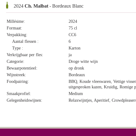
2024
Ch. Malbat
- Bordeaux Blanc
Millésime:
2024
Formaat:
75 cl
Verpakking:
CC6
Aantal flessen :
6
Type :
Karton
Verkrijgbaar per fles:
ja
Categorie:
Droge witte wijn
Bewaarpotentieel:
op dronk
Wijnstreek:
Bordeaux
Foodpairing:
BBQ, Koude vleeswaren, Vettige vissen
uitgesproken kazen, Kruidig, Romige p
Smaakprofiel:
Medium
Gelegenheidswijnen:
Relaxwijntjes, Aperitief, Crowdpleaser