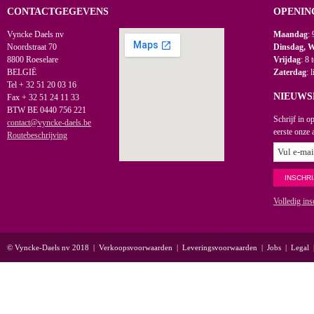
CONTACTGEGEVENS
OPENIN
Vyncke Daels nv
Maandag
: 
Noordstraat 70
Dinsdag, 
8800 Roeselare
Vrijdag
: 8 
BELGIË
Zaterdag
: 
Tel + 32 51 20 03 16
NIEUWS
Fax + 32 51 24 11 33
BTW BE 0440 756 221
Schrijf in o
contact@vyncke-daels.be
eerste onze 
Routebeschrijving
Volledig ins
© Vyncke-Daels nv 2018
|
Verkoopsvoorwaarden
|
Leveringsvoorwaarden
|
Jobs
|
Legal