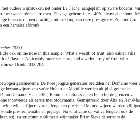
el met oudere wijnstokken net onder La Tâche, aangeplant op zware bodems, va
t met tweederde hele trossen. Elevage gebeurt in ca. 40% nieuw eikenhout. M
mige tonen is dit een prachtige uitdrukking van deze prestigieuze Premier Cru.
 en een hemelse afdronk.
cember 2023)
ttle oak on the nose in this sample. What a wealth of fruit, also oakier, fills
lth of flavour. Noticeably more structure, and a wider array of fruit with
 course
. Drink 2032-2043.
 bewogen geschiedenis. De twee jongste generaties breidden het Domaine weer u
nige bewaarwijnen van vader Hubert de Montille werden altijd al gesmaakt.
2014, au Domaine zoals DRC, Roumier of Rousseau en hielp hij de grenzen van
nne innoveerde als eerste met biodynamie. Geïnspireerd door Alix en Jean-Ma
n witte wijnen fijnere zuren, lengte en precisie. De rode wijnen werden vlijtige
 koude pre-fermentatie en pigeage. Na vinificatie op vat verlengden ook de
kter, stijl en structuur, sublimeert wijnmaker Brian Sieve de terroirs de