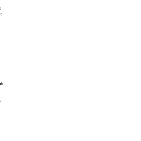
n
et
it
rc
r