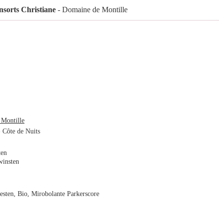
sorts Christiane
- Domaine de Montille
Montille
 Côte de Nuits
ten
winsten
esten, Bio, Mirobolante Parkerscore