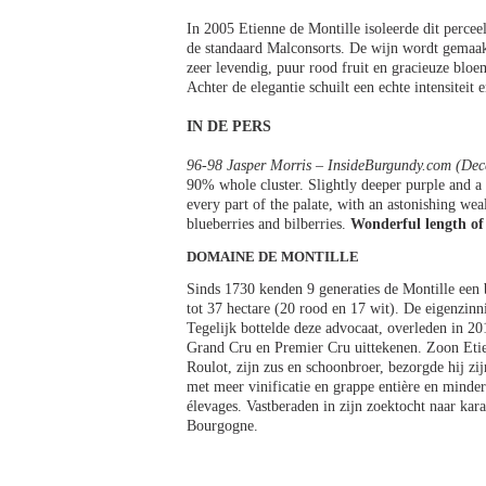
In 2005 Etienne de Montille isoleerde dit perce
de standaard Malconsorts. De wijn wordt gemaak
zeer levendig, puur rood fruit en gracieuze bloe
Achter de elegantie schuilt een echte intensiteit
IN DE PERS
96-98 Jasper Morris – InsideBurgundy.com (De
90% whole cluster. Slightly deeper purple and a li
every part of the palate, with an astonishing wea
blueberries and bilberries.
Wonderful length of
DOMAINE DE MONTILLE
Sinds 1730 kenden 9 generaties de Montille een
tot 37 hectare (20 rood en 17 wit). De eigenzin
Tegelijk bottelde deze advocaat, overleden in 
Grand Cru en Premier Cru uittekenen. Zoon Etie
Roulot, zijn zus en schoonbroer, bezorgde hij zij
met meer vinificatie en grappe entière en minder
élevages. Vastberaden in zijn zoektocht naar kara
Bourgogne.