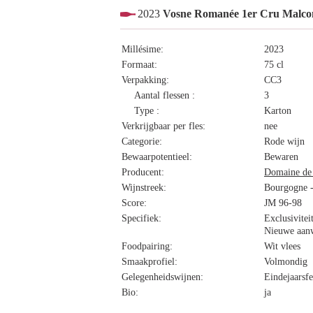
2023
Vosne Romanée 1er Cru Malcon
Millésime:
2023
Formaat:
75 cl
Verpakking:
CC3
Aantal flessen :
3
Type :
Karton
Verkrijgbaar per fles:
nee
Categorie:
Rode wijn
Bewaarpotentieel:
Bewaren
Producent:
Domaine de 
Wijnstreek:
Bourgogne -
Score:
JM 96-98
Specifiek:
Exclusivitei
Nieuwe aan
Foodpairing:
Wit vlees
Smaakprofiel:
Volmondig
Gelegenheidswijnen:
Eindejaarsfe
Bio:
ja