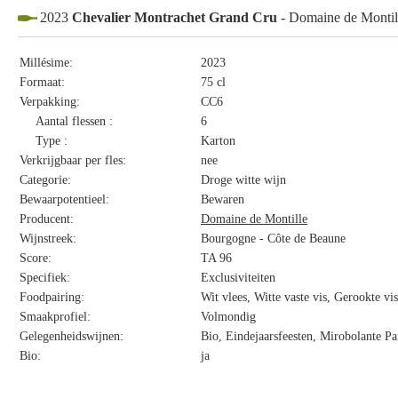
2023
Chevalier Montrachet Grand Cru
- Domaine de Montil
Millésime:
2023
Formaat:
75 cl
Verpakking:
CC6
Aantal flessen :
6
Type :
Karton
Verkrijgbaar per fles:
nee
Categorie:
Droge witte wijn
Bewaarpotentieel:
Bewaren
Producent:
Domaine de Montille
Wijnstreek:
Bourgogne - Côte de Beaune
Score:
TA 96
Specifiek:
Exclusiviteiten
Foodpairing:
Wit vlees, Witte vaste vis, Gerookte vi
Smaakprofiel:
Volmondig
Gelegenheidswijnen:
Bio, Eindejaarsfeesten, Mirobolante Pa
Bio:
ja