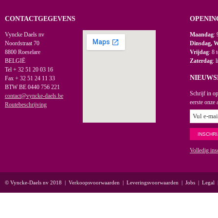
CONTACTGEGEVENS
OPENIN
Vyncke Daels nv
Maandag
: 
Noordstraat 70
Dinsdag, 
8800 Roeselare
Vrijdag
: 8 
BELGIË
Zaterdag
: 
Tel + 32 51 20 03 16
NIEUWS
Fax + 32 51 24 11 33
BTW BE 0440 756 221
Schrijf in o
contact@vyncke-daels.be
eerste onze 
Routebeschrijving
Volledig ins
© Vyncke-Daels nv 2018
|
Verkoopsvoorwaarden
|
Leveringsvoorwaarden
|
Jobs
|
Legal