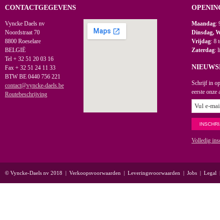
CONTACTGEGEVENS
OPENIN
Vyncke Daels nv
Maandag
: 
Noordstraat 70
Dinsdag, 
8800 Roeselare
Vrijdag
: 8 
BELGIË
Zaterdag
: 
Tel + 32 51 20 03 16
NIEUWS
Fax + 32 51 24 11 33
BTW BE 0440 756 221
Schrijf in o
contact@vyncke-daels.be
eerste onze 
Routebeschrijving
Volledig ins
© Vyncke-Daels nv 2018
|
Verkoopsvoorwaarden
|
Leveringsvoorwaarden
|
Jobs
|
Legal