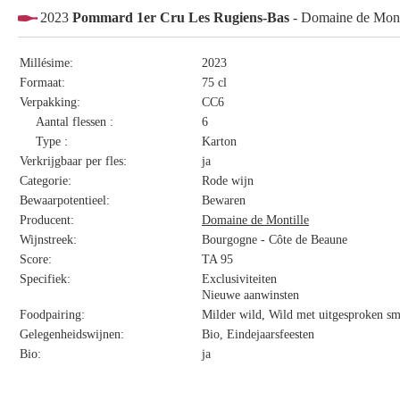
2023
Pommard 1er Cru Les Rugiens-Bas
- Domaine de Mont
Millésime:
2023
Formaat:
75 cl
Verpakking:
CC6
Aantal flessen :
6
Type :
Karton
Verkrijgbaar per fles:
ja
Categorie:
Rode wijn
Bewaarpotentieel:
Bewaren
Producent:
Domaine de Montille
Wijnstreek:
Bourgogne - Côte de Beaune
Score:
TA 95
Specifiek:
Exclusiviteiten
Nieuwe aanwinsten
Foodpairing:
Milder wild, Wild met uitgesproken s
Gelegenheidswijnen:
Bio, Eindejaarsfeesten
Bio:
ja