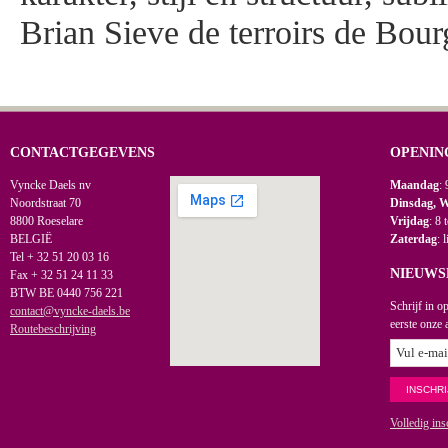
Brian Sieve de terroirs de Bou
CONTACTGEGEVENS
OPENIN
Vyncke Daels nv
Maandag
: 
Noordstraat 70
Dinsdag, 
8800 Roeselare
Vrijdag
: 8 
BELGIË
Zaterdag
: 
Tel + 32 51 20 03 16
NIEUWS
Fax + 32 51 24 11 33
BTW BE 0440 756 221
Schrijf in o
contact@vyncke-daels.be
eerste onze 
Routebeschrijving
Volledig ins