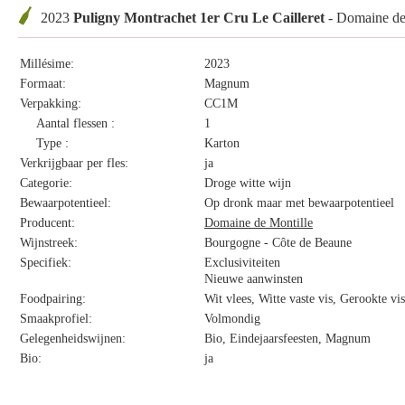
2023
Puligny Montrachet 1er Cru Le Cailleret
- Domaine de
Millésime:
2023
Formaat:
Magnum
Verpakking:
CC1M
Aantal flessen :
1
Type :
Karton
Verkrijgbaar per fles:
ja
Categorie:
Droge witte wijn
Bewaarpotentieel:
Op dronk maar met bewaarpotentieel
Producent:
Domaine de Montille
Wijnstreek:
Bourgogne - Côte de Beaune
Specifiek:
Exclusiviteiten
Nieuwe aanwinsten
Foodpairing:
Wit vlees, Witte vaste vis, Gerookte vi
Smaakprofiel:
Volmondig
Gelegenheidswijnen:
Bio, Eindejaarsfeesten, Magnum
Bio:
ja