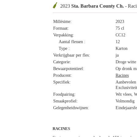
2023
Sta. Barbara County Ch.
- Raci
Millésime:
2023
Formaat:
75 cl
Verpakking:
CC12
Aantal flessen :
12
Type :
Karton
Verkrijgbaar per fles:
ja
Categorie:
Droge witte
Bewaarpotentieel:
Op dronk ma
Producent:
Racines
Specifiek:
Aanbevolen
Exclusivitei
Foodpairing:
Wit vlees, W
Smaakprofiel:
Volmondig
Gelegenheidswijnen:
Eindejaarsfe
RACINES