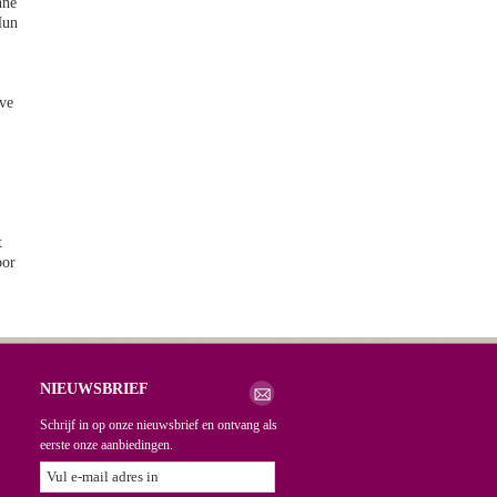
nne
Hun
ave
t
oor
NIEUWSBRIEF
Schrijf in op onze nieuwsbrief en ontvang als
eerste onze aanbiedingen.