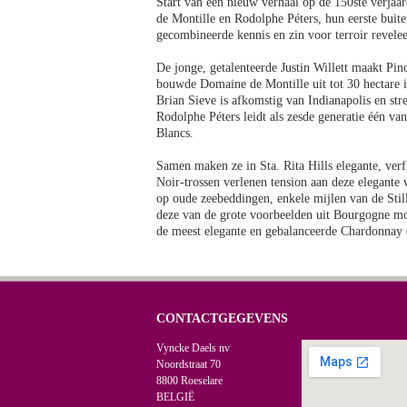
Start van een nieuw verhaal op de 150ste verja
de Montille en Rodolphe Péters, hun eerste buit
gecombineerde kennis en zin voor terroir reveleer
De jonge, getalenteerde Justin Willett maakt Pi
bouwde Domaine de Montille uit tot 30 hectare i
Brian Sieve is afkomstig van Indianapolis en st
Rodolphe Péters leidt als zesde generatie één va
Blancs.
Samen maken ze in Sta. Rita Hills elegante, verf
Noir-trossen verlenen tension aan deze elegante 
op oude zeebeddingen, enkele mijlen van de Stil
deze van de grote voorbeelden uit Bourgogne mo
de meest elegante en gebalanceerde Chardonnay
CONTACTGEGEVENS
Vyncke Daels nv
Noordstraat 70
8800 Roeselare
BELGIË