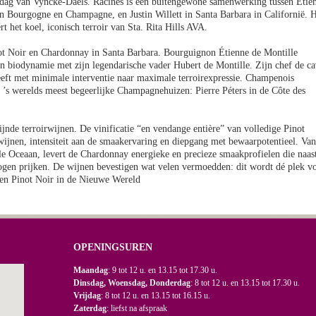
ardag van Vyncke-Daels. Racines is een buitengewone samenwerking tussen Etie
en Bourgogne en Champagne, en Justin Willett in Santa Barbara in Californië. 
t het koel, iconisch terroir van Sta. Rita Hills AVA.
not Noir en Chardonnay in Santa Barbara. Bourguignon Étienne de Montille
n biodynamie met zijn legendarische vader Hubert de Montille. Zijn chef de c
reeft met minimale interventie naar maximale terroirexpressie. Champenois
n ’s werelds meest begeerlijke Champagnehuizen: Pierre Péters in de Côte des
ijnde terroirwijnen. De vinificatie “en vendange entière” van volledige Pinot
wijnen, intensiteit aan de smaakervaring en diepgang met bewaarpotentieel. Van
le Oceaan, levert de Chardonnay energieke en precieze smaakprofielen die naas
gen prijken. De wijnen bevestigen wat velen vermoedden: dit wordt dé plek v
 en Pinot Noir in de Nieuwe Wereld
OPENINGSUREN
Maandag
: 9 tot 12 u. en 13.15 tot 17.30 u.
Dinsdag, Woensdag, Donderdag
: 8 tot 12 u. en 13.15 tot 17.30 u.
Vrijdag
: 8 tot 12 u. en 13.15 tot 16.15 u.
Zaterdag
: liefst na afspraak