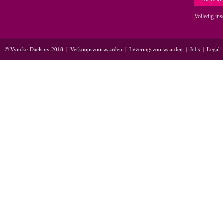
Volledig ins
© Vyncke-Daels nv 2018
|
Verkoopsvoorwaarden
|
Leveringsvoorwaarden
|
Jobs
|
Legal