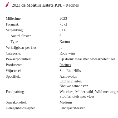
2023
de Montille Estate P.N.
- Racines
Millésime:
2023
Formaat:
75 cl
Verpakking:
CC6
Aantal flessen :
6
Type :
Karton
Verkrijgbaar per fles:
ja
Categorie:
Rode wijn
Bewaarpotentieel:
Op dronk maar met bewaarpotentieel
Producent:
Racines
Wijnstreek:
Sta. Rita Hills
Specifiek:
Aanbevolen
Exclusiviteiten
Nieuwe aanwinsten
Foodpairing:
Wit vlees, Milder wild, Wild met uitg
Stoofschotels met vlees
Smaakprofiel:
Medium
Gelegenheidswijnen:
Eindejaarsfeesten