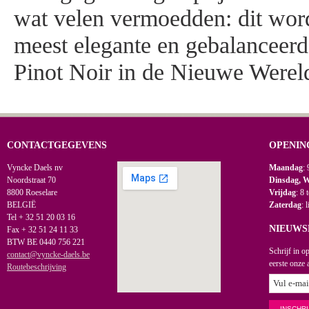
wat velen vermoedden: dit word
meest elegante en gebalanceer
Pinot Noir in de Nieuwe Werel
CONTACTGEGEVENS
OPENIN
Vyncke Daels nv
Maandag
: 
Noordstraat 70
Dinsdag, 
8800 Roeselare
Vrijdag
: 8 
BELGIË
Zaterdag
: 
Tel + 32 51 20 03 16
NIEUWS
Fax + 32 51 24 11 33
BTW BE 0440 756 221
Schrijf in o
contact@vyncke-daels.be
eerste onze 
Routebeschrijving