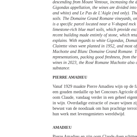
descending from Mount Ventoux, increasing the di
Gigondas appellation, the wines are divided in
and white) and Le Pas de L’Aigle (red only). T
soils. The Domaine Grand Romane vineyards, on t
is a specific parcel located near a V-shaped roc
limestone-rich blue marl soils, which provide exc
recent building made entirely of stone, which ret
explains. With regards to white Gigondas, Doma
Clairette vines were planted in 1952, and most 
Machotte and Blanc Domaine Grand Romane. Takin
representations, packing good freshness, from the
wines in 2023, the Rosé Romane Machotte also co
substance.
PIERRE AMADIEU
Vanaf 1929 maakte Pierre Amadieu wijn op de fami
een gouden medaille op het Concours Agricole de 
oom Claude, vandaag verder in een geheel eigenti
in wijn. Overdadige extractie of zware wijnen zi
bewust van de noodzaak om hun prachtige terroir
hun werk met levensgenieters wereldwijd.
AMADIEU
Pierre Amadieu en zijn oom Claude doen schitter