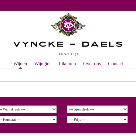
Wijnen
Wijngids
Likeuren
Over ons
Contact