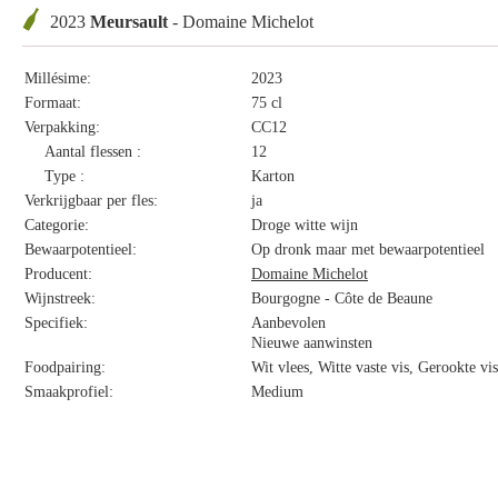
2023
Meursault
- Domaine Michelot
Millésime:
2023
Formaat:
75 cl
Verpakking:
CC12
Aantal flessen :
12
Type :
Karton
Verkrijgbaar per fles:
ja
Categorie:
Droge witte wijn
Bewaarpotentieel:
Op dronk maar met bewaarpotentieel
Producent:
Domaine Michelot
Wijnstreek:
Bourgogne - Côte de Beaune
Specifiek:
Aanbevolen
Nieuwe aanwinsten
Foodpairing:
Wit vlees, Witte vaste vis, Gerookte v
Smaakprofiel:
Medium