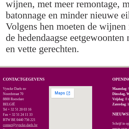
wijnen, met meer remontage, m
batonnage en minder nieuwe e
Volgens hen moeten de wijnen
de hedendaagse eetgewoonten m
en vette gerechten.
CONTACTGEGEVENS
OPENIN
Vyncke Daels nv
Maandag
: 
Noordstraat 70
Dinsdag, 
8800 Roeselare
Vrijdag
: 8 
BELGIË
Zaterdag
: 
Tel + 32 51 20 03 16
NIEUWS
Fax + 32 51 24 11 33
BTW BE 0440 756 221
Schrijf in o
contact@vyncke-daels.be
eerste onze 