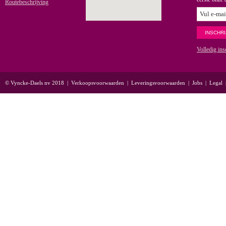
Routebeschrijving
Volledig ins
© Vyncke-Daels nv 2018
|
Verkoopsvoorwaarden
|
Leveringsvoorwaarden
|
Jobs
|
Legal