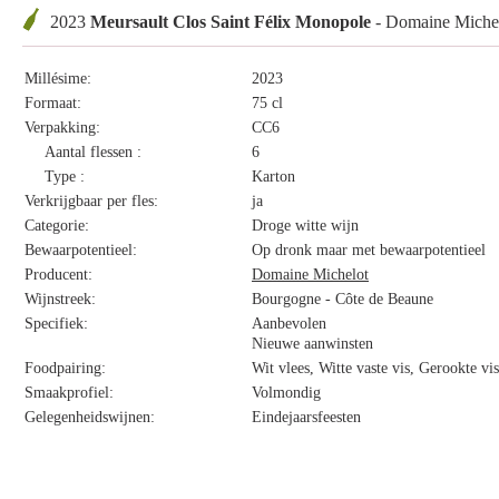
2023
Meursault Clos Saint Félix Monopole
- Domaine Miche
Millésime:
2023
Formaat:
75 cl
Verpakking:
CC6
Aantal flessen :
6
Type :
Karton
Verkrijgbaar per fles:
ja
Categorie:
Droge witte wijn
Bewaarpotentieel:
Op dronk maar met bewaarpotentieel
Producent:
Domaine Michelot
Wijnstreek:
Bourgogne - Côte de Beaune
Specifiek:
Aanbevolen
Nieuwe aanwinsten
Foodpairing:
Wit vlees, Witte vaste vis, Gerookte v
Smaakprofiel:
Volmondig
Gelegenheidswijnen:
Eindejaarsfeesten