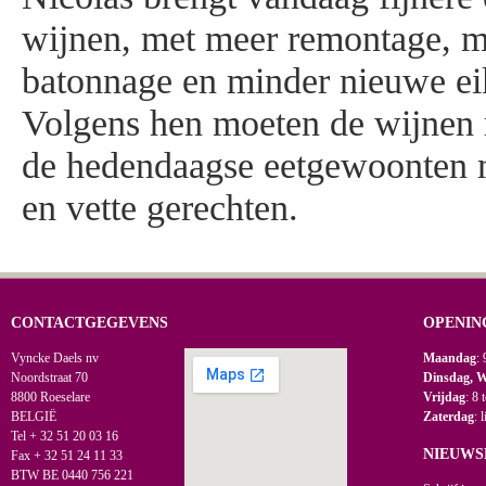
wijnen, met meer remontage, m
batonnage en minder nieuwe e
Volgens hen moeten de wijnen
de hedendaagse eetgewoonten m
en vette gerechten.
CONTACTGEGEVENS
OPENIN
Vyncke Daels nv
Maandag
: 
Noordstraat 70
Dinsdag, 
8800 Roeselare
Vrijdag
: 8 
BELGIË
Zaterdag
: 
Tel + 32 51 20 03 16
NIEUWS
Fax + 32 51 24 11 33
BTW BE 0440 756 221