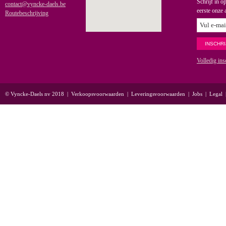
Schrijf in o
contact@vyncke-daels.be
eerste onze 
Routebeschrijving
Volledig ins
© Vyncke-Daels nv 2018
|
Verkoopsvoorwaarden
|
Leveringsvoorwaarden
|
Jobs
|
Legal