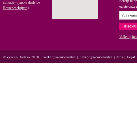
Schrijf in o
contact@vyncke-daels.be
eerste onze 
Routebeschrijving
Volledig ins
© Vyncke-Daels nv 2018
|
Verkoopsvoorwaarden
|
Leveringsvoorwaarden
|
Jobs
|
Legal