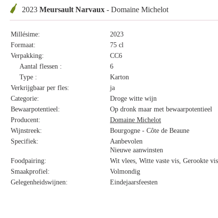
2023
Meursault Narvaux
- Domaine Michelot
Millésime:
2023
Formaat:
75 cl
Verpakking:
CC6
Aantal flessen :
6
Type :
Karton
Verkrijgbaar per fles:
ja
Categorie:
Droge witte wijn
Bewaarpotentieel:
Op dronk maar met bewaarpotentieel
Producent:
Domaine Michelot
Wijnstreek:
Bourgogne - Côte de Beaune
Specifiek:
Aanbevolen
Nieuwe aanwinsten
Foodpairing:
Wit vlees, Witte vaste vis, Gerookte v
Smaakprofiel:
Volmondig
Gelegenheidswijnen:
Eindejaarsfeesten