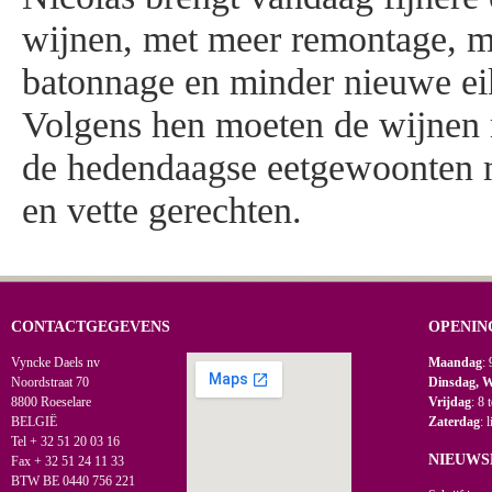
wijnen, met meer remontage, m
batonnage en minder nieuwe e
Volgens hen moeten de wijnen
de hedendaagse eetgewoonten m
en vette gerechten.
CONTACTGEGEVENS
OPENIN
Vyncke Daels nv
Maandag
: 
Noordstraat 70
Dinsdag, 
8800 Roeselare
Vrijdag
: 8 
BELGIË
Zaterdag
: 
Tel + 32 51 20 03 16
NIEUWS
Fax + 32 51 24 11 33
BTW BE 0440 756 221