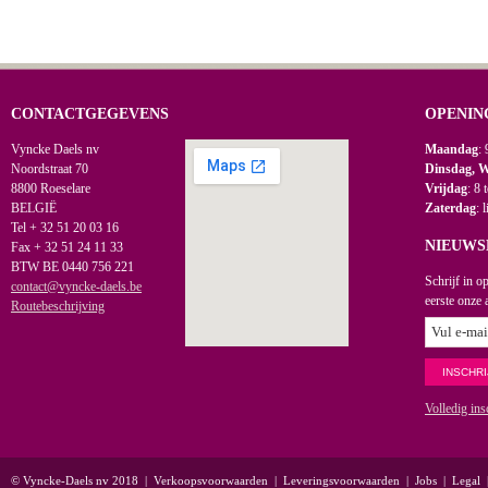
CONTACTGEGEVENS
OPENIN
Vyncke Daels nv
Maandag
: 
Noordstraat 70
Dinsdag, 
8800 Roeselare
Vrijdag
: 8 
BELGIË
Zaterdag
: 
Tel + 32 51 20 03 16
NIEUWS
Fax + 32 51 24 11 33
BTW BE 0440 756 221
Schrijf in o
contact@vyncke-daels.be
eerste onze 
Routebeschrijving
Volledig ins
© Vyncke-Daels nv 2018
|
Verkoopsvoorwaarden
|
Leveringsvoorwaarden
|
Jobs
|
Legal