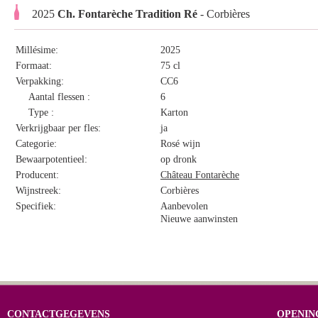
2025
Ch. Fontarèche Tradition Ré
- Corbières
Millésime:
2025
Formaat:
75 cl
Verpakking:
CC6
Aantal flessen :
6
Type :
Karton
Verkrijgbaar per fles:
ja
Categorie:
Rosé wijn
Bewaarpotentieel:
op dronk
Producent:
Château Fontarèche
Wijnstreek:
Corbières
Specifiek:
Aanbevolen
Nieuwe aanwinsten
CONTACTGEGEVENS
OPENIN