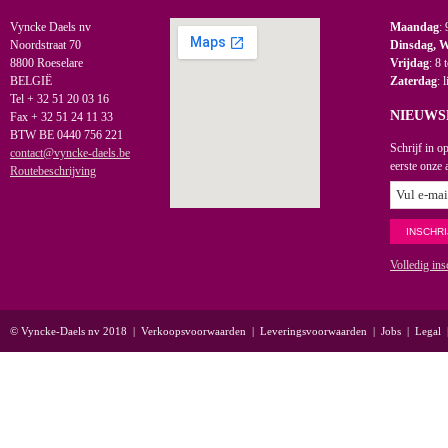
Vyncke Daels nv
Maandag
: 
Noordstraat 70
Dinsdag, 
8800 Roeselare
Vrijdag
: 8 
BELGIË
Zaterdag
: 
Tel + 32 51 20 03 16
NIEUWS
Fax + 32 51 24 11 33
BTW BE 0440 756 221
Schrijf in o
contact@vyncke-daels.be
eerste onze 
Routebeschrijving
Volledig ins
© Vyncke-Daels nv 2018
|
Verkoopsvoorwaarden
|
Leveringsvoorwaarden
|
Jobs
|
Legal