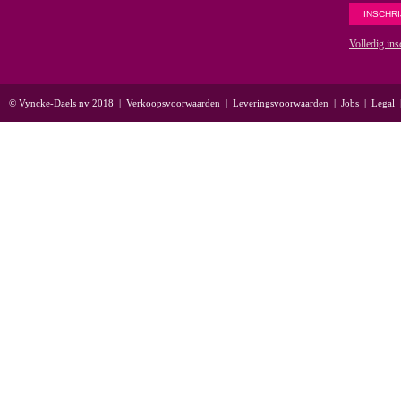
Volledig ins
© Vyncke-Daels nv 2018
|
Verkoopsvoorwaarden
|
Leveringsvoorwaarden
|
Jobs
|
Legal