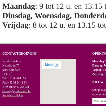
Maandag
: 9 tot 12 u. en 13.15 
Dinsdag, Woensdag, Donderd
Vrijdag
: 8 tot 12 u. en 13.15 to
CONTACTGEGEVENS
OPENIN
Vyncke Daels nv
Maandag
: 
Noordstraat 70
Dinsdag, 
8800 Roeselare
Vrijdag
: 8 
BELGIË
Zaterdag
: 
Tel + 32 51 20 03 16
NIEUWS
Fax + 32 51 24 11 33
BTW BE 0440 756 221
Schrijf in o
contact@vyncke-daels.be
eerste onze 
Routebeschrijving