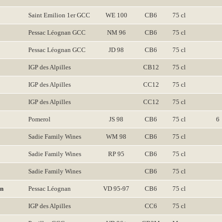
Saint Emilion 1er GCC
WE 100
CB6
75 cl
Pessac Léognan GCC
NM 96
CB6
75 cl
Pessac Léognan GCC
JD 98
CB6
75 cl
IGP des Alpilles
CB12
75 cl
IGP des Alpilles
CC12
75 cl
IGP des Alpilles
CC12
75 cl
Pomerol
JS 98
CB6
75 cl
6
Sadie Family Wines
WM 98
CB6
75 cl
Sadie Family Wines
RP 95
CB6
75 cl
Sadie Family Wines
CB6
75 cl
on
Pessac Léognan
VD 95-97
CB6
75 cl
IGP des Alpilles
CC6
75 cl