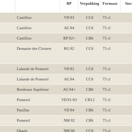
RP
Verpakking
Formaat
Sto
Castillon
VD 93
CC6
75 cl
Castillon
AG 94
CC6
75 cl
Castillon
RP 92+
CB6
75 cl
Domaine des Closiers
RG 92
CC6
75 cl
Lalande de Pomerol
VD 92
CC6
75 cl
Lalande de Pomerol
AG 94
CC6
75 cl
Bordeaux Supérieur
AG 94+
CB6
75 cl
Pomerol
VD 91-93
CB12
75 cl
Pauillac
VD 94
CB6
75 cl
Pomerol
NM 92
CB6
75 cl
Ghazir
NM 90
CC6
75 cl