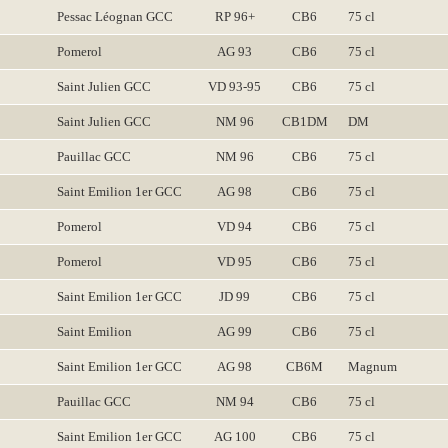
Pessac Léognan GCC
RP 96+
CB6
75 cl
Pomerol
AG 93
CB6
75 cl
Saint Julien GCC
VD 93-95
CB6
75 cl
Saint Julien GCC
NM 96
CB1DM
DM
Pauillac GCC
NM 96
CB6
75 cl
Saint Emilion 1er GCC
AG 98
CB6
75 cl
Pomerol
VD 94
CB6
75 cl
Pomerol
VD 95
CB6
75 cl
Saint Emilion 1er GCC
JD 99
CB6
75 cl
Saint Emilion
AG 99
CB6
75 cl
Saint Emilion 1er GCC
AG 98
CB6M
Magnum
Pauillac GCC
NM 94
CB6
75 cl
Saint Emilion 1er GCC
AG 100
CB6
75 cl