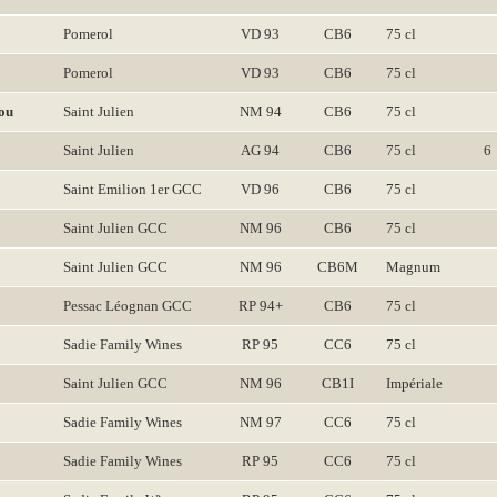
Pomerol
VD 93
CB6
75 cl
Pomerol
VD 93
CB6
75 cl
ou
Saint Julien
NM 94
CB6
75 cl
Saint Julien
AG 94
CB6
75 cl
6
Saint Emilion 1er GCC
VD 96
CB6
75 cl
Saint Julien GCC
NM 96
CB6
75 cl
Saint Julien GCC
NM 96
CB6M
Magnum
Pessac Léognan GCC
RP 94+
CB6
75 cl
Sadie Family Wines
RP 95
CC6
75 cl
Saint Julien GCC
NM 96
CB1I
Impériale
Sadie Family Wines
NM 97
CC6
75 cl
Sadie Family Wines
RP 95
CC6
75 cl