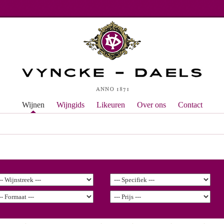
Wijnen
Wijngids
Likeuren
Over ons
Contact