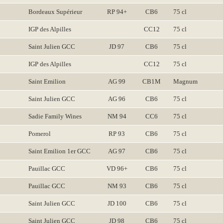
Bordeaux Supérieur
RP 94+
CB6
75 cl
IGP des Alpilles
CC12
75 cl
Saint Julien GCC
JD 97
CB6
75 cl
IGP des Alpilles
CC12
75 cl
Saint Emilion
AG 99
CB1M
Magnum
Saint Julien GCC
AG 96
CB6
75 cl
Sadie Family Wines
NM 94
CC6
75 cl
Pomerol
RP 93
CB6
75 cl
Saint Emilion 1er GCC
AG 97
CB6
75 cl
Pauillac GCC
VD 96+
CB6
75 cl
Pauillac GCC
NM 93
CB6
75 cl
Saint Julien GCC
JD 100
CB6
75 cl
Saint Julien GCC
JD 98
CB6
75 cl