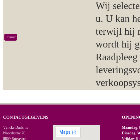
Wij select
u. U kan h
terwijl hij
Primeur
wordt hij 
Raadpleeg 
leveringsv
verkoopsy
CONTACTGEGEVENS
OPENIN
Vyncke Daels nv
Maandag
: 
Noordstraat 70
Dinsdag, 
8800 Roeselare
Vrijdag
: 8 