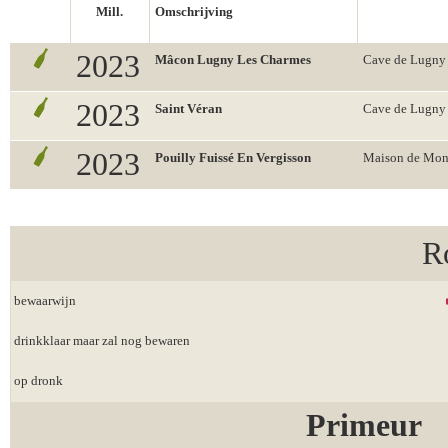
Mill.
Omschrijving
2023
Mâcon Lugny Les Charmes
Cave de Lugny
2023
Saint Véran
Cave de Lugny
2023
Pouilly Fuissé En Vergisson
Maison de Mont
R
bewaarwijn
drinkklaar maar zal nog bewaren
op dronk
Primeur