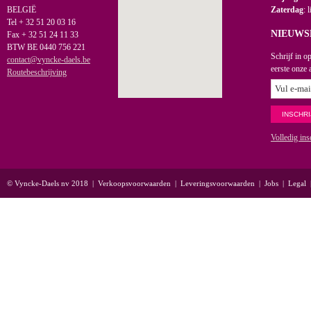
BELGIË
Zaterdag
: 
Tel + 32 51 20 03 16
NIEUWS
Fax + 32 51 24 11 33
BTW BE 0440 756 221
Schrijf in o
contact@vyncke-daels.be
eerste onze 
Routebeschrijving
Volledig ins
© Vyncke-Daels nv 2018
|
Verkoopsvoorwaarden
|
Leveringsvoorwaarden
|
Jobs
|
Legal