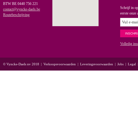
BTW BE 0440 756 221
Schrijf in o
contact@vyncke-daels.be
eerste onze 
Routebeschrijving
Volledig ins
© Vyncke-Daels nv 2018
|
Verkoopsvoorwaarden
|
Leveringsvoorwaarden
|
Jobs
|
Legal