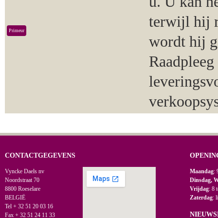
u. U kan h
terwijl hij
Primeur
wordt hij 
Raadpleeg 
leveringsv
verkoopsy
CONTACTGEGEVENS
OPENIN
Vyncke Daels nv
Maandag
: 
Noordstraat 70
Dinsdag, 
8800 Roeselare
Vrijdag
: 8 
BELGIË
Zaterdag
: 
Tel + 32 51 20 03 16
NIEUWS
Fax + 32 51 24 11 33