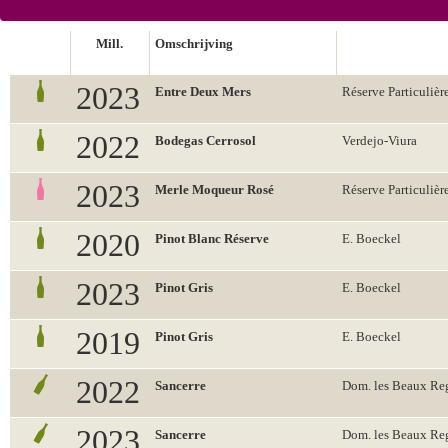
Mill.
Omschrijving
2023
Entre Deux Mers
Réserve Particulièr
2022
Bodegas Cerrosol
Verdejo-Viura
2023
Merle Moqueur Rosé
Réserve Particulièr
2020
Pinot Blanc Réserve
E. Boeckel
2023
Pinot Gris
E. Boeckel
2019
Pinot Gris
E. Boeckel
2022
Sancerre
Dom. les Beaux Re
2023
Sancerre
Dom. les Beaux Re