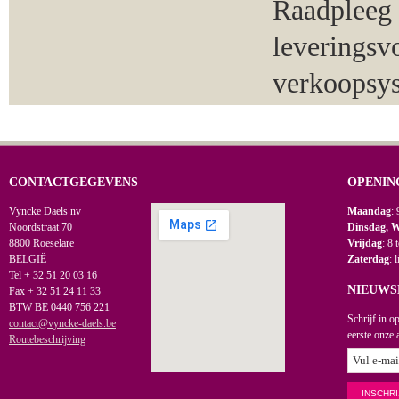
Raadpleeg 
leveringsv
verkoopsy
CONTACTGEGEVENS
OPENIN
Vyncke Daels nv
Maandag
: 
Noordstraat 70
Dinsdag, 
8800 Roeselare
Vrijdag
: 8 
BELGIË
Zaterdag
: 
Tel + 32 51 20 03 16
NIEUWS
Fax + 32 51 24 11 33
BTW BE 0440 756 221
Schrijf in o
contact@vyncke-daels.be
eerste onze 
Routebeschrijving