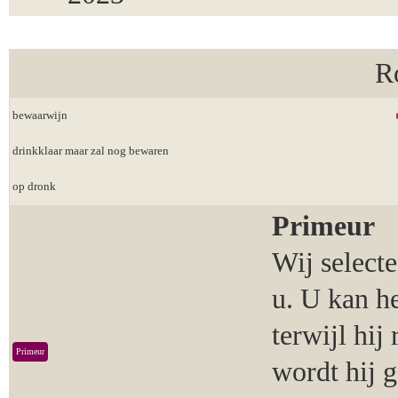
R
bewaarwijn
drinkklaar maar zal nog bewaren
op dronk
Primeur
Wij select
u. U kan h
terwijl hij
Primeur
wordt hij 