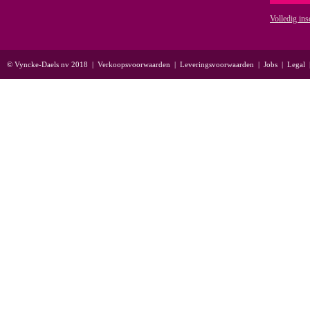
Volledig ins
© Vyncke-Daels nv 2018
|
Verkoopsvoorwaarden
|
Leveringsvoorwaarden
|
Jobs
|
Legal