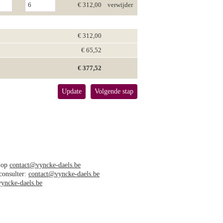
€ 312,00
verwijder
€ 312,00
€ 65,52
€ 377,52
Update
Volgende stap
s op
contact@vyncke-daels.be
 consulter:
contact@vyncke-daels.be
yncke-daels.be