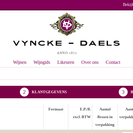
Bekij
Wijnen
Wijngids
Likeuren
Over ons
Contact
KLANTGEGEVENS
Formaat
E.P./fl.
Aantal
Aant
excl. BTW
flessen in
verpakk
verpakking