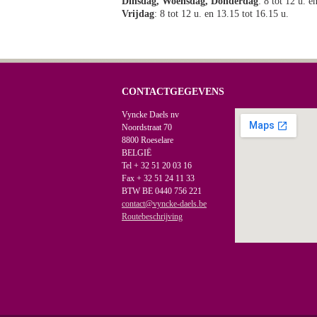
Dinsdag, Woensdag, Donderdag
: 8 tot 12 u. e
Vrijdag
: 8 tot 12 u. en 13.15 tot 16.15 u.
CONTACTGEGEVENS
Vyncke Daels nv
Noordstraat 70
8800 Roeselare
BELGIË
Tel + 32 51 20 03 16
Fax + 32 51 24 11 33
BTW BE 0440 756 221
contact@vyncke-daels.be
Routebeschrijving