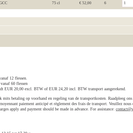
r GCC
75 cl
€ 52,00
6
vanaf 12 flessen.
 vanaf 60 flessen
wordt EUR 20,00 excl. BTW of EUR 24,20 incl. BTW transport aangerekend.
jk mits betaling op voorhand en regeling van de transportkosten. Raadpleeg on
e moyennant paiement anticipé et règlement des frais de transport. Veuillez nous
charges apply and payment should be made in advance. For assistance:
contact@v