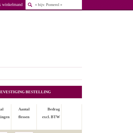
k winkelmand
BEVESTIGING BESTELLING
al
Aantal
Bedrag
ingen
flessen
excl. BTW