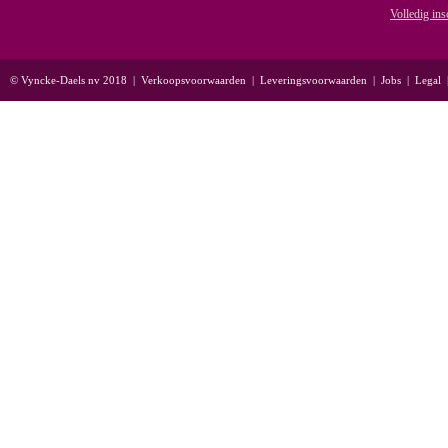
Volledig ins
© Vyncke-Daels nv 2018
|
Verkoopsvoorwaarden
|
Leveringsvoorwaarden
|
Jobs
|
Legal