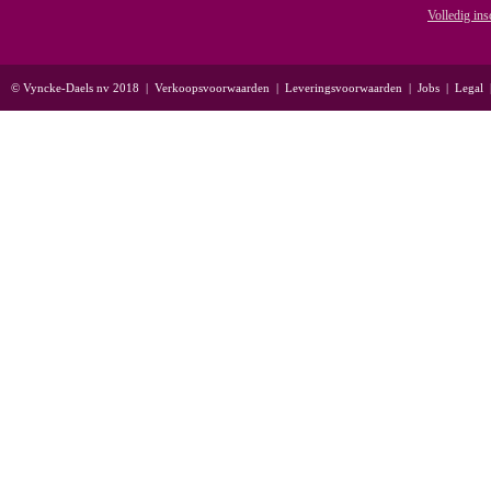
Volledig ins
© Vyncke-Daels nv 2018
|
Verkoopsvoorwaarden
|
Leveringsvoorwaarden
|
Jobs
|
Legal