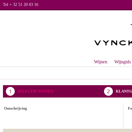
Tel + 32 51 20 03 16
Wijnen
Wijngids
SELECTIE WIJNEN
KLANTG
BEVESTIGING BESTELLING
Omschrijving
F