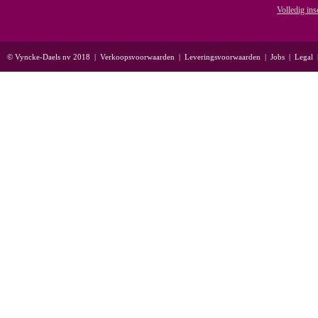
Volledig ins
© Vyncke-Daels nv 2018
|
Verkoopsvoorwaarden
|
Leveringsvoorwaarden
|
Jobs
|
Legal