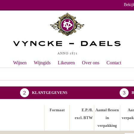
Bekij
Wijnen
Wijngids
Likeuren
Over ons
Contact
KLANTGEGEVENS
Formaat
E.P./fl.
Aantal flessen
Aan
excl. BTW
in
verpak
verpakking