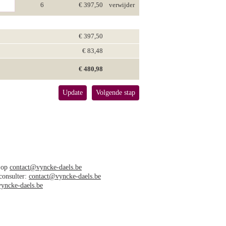
6
€ 397,50
verwijder
€ 397,50
€ 83,48
€ 480,98
Update
Volgende stap
s op
contact@vyncke-daels.be
 consulter:
contact@vyncke-daels.be
yncke-daels.be