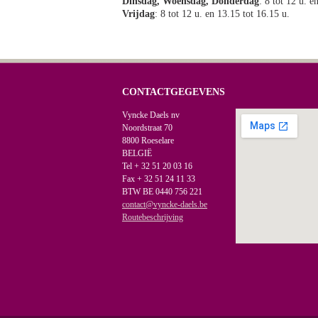
Dinsdag, Woensdag, Donderdag
: 8 tot 12 u. e
Vrijdag
: 8 tot 12 u. en 13.15 tot 16.15 u.
CONTACTGEGEVENS
Vyncke Daels nv
Noordstraat 70
8800 Roeselare
BELGIË
Tel + 32 51 20 03 16
Fax + 32 51 24 11 33
BTW BE 0440 756 221
contact@vyncke-daels.be
Routebeschrijving