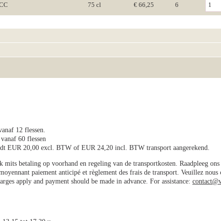
GCC
75 cl
€ 66,25
6
vanaf 12 flessen.
 vanaf 60 flessen
wordt EUR 20,00 excl. BTW of EUR 24,20 incl. BTW transport aangerekend.
jk mits betaling op voorhand en regeling van de transportkosten. Raadpleeg on
e moyennant paiement anticipé et règlement des frais de transport. Veuillez nous
charges apply and payment should be made in advance. For assistance:
contact@v