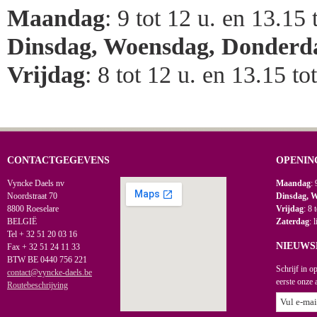
Maandag
: 9 tot 12 u. en 13.15 
Dinsdag, Woensdag, Donderd
Vrijdag
: 8 tot 12 u. en 13.15 to
CONTACTGEGEVENS
OPENIN
Vyncke Daels nv
Maandag
: 
Noordstraat 70
Dinsdag, 
8800 Roeselare
Vrijdag
: 8 
BELGIË
Zaterdag
: 
Tel + 32 51 20 03 16
NIEUWS
Fax + 32 51 24 11 33
BTW BE 0440 756 221
Schrijf in o
contact@vyncke-daels.be
eerste onze 
Routebeschrijving