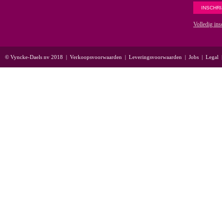
Volledig ins
© Vyncke-Daels nv 2018
|
Verkoopsvoorwaarden
|
Leveringsvoorwaarden
|
Jobs
|
Legal