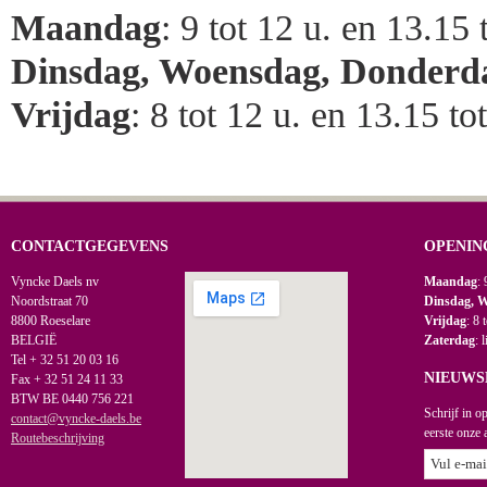
Maandag
: 9 tot 12 u. en 13.15 
Dinsdag, Woensdag, Donderd
Vrijdag
: 8 tot 12 u. en 13.15 to
CONTACTGEGEVENS
OPENIN
Vyncke Daels nv
Maandag
: 
Noordstraat 70
Dinsdag, 
8800 Roeselare
Vrijdag
: 8 
BELGIË
Zaterdag
: 
Tel + 32 51 20 03 16
NIEUWS
Fax + 32 51 24 11 33
BTW BE 0440 756 221
Schrijf in o
contact@vyncke-daels.be
eerste onze 
Routebeschrijving