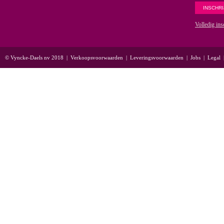
Volledig ins
© Vyncke-Daels nv 2018
|
Verkoopsvoorwaarden
|
Leveringsvoorwaarden
|
Jobs
|
Legal