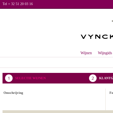
Tel + 32 51 20 03 16
Wijnen
Wijngids
SELECTIE WIJNEN
KLANTG
BEVESTIGING BESTELLING
Omschrijving
F