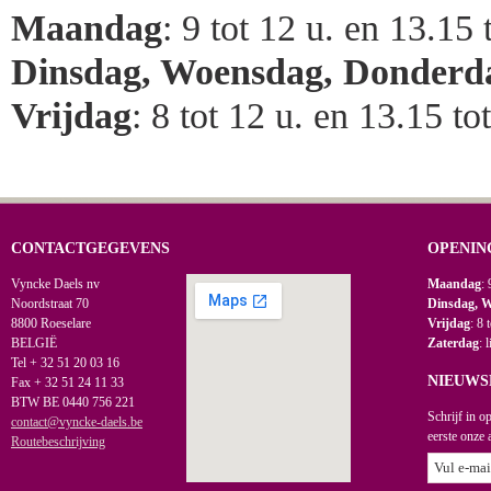
Maandag
: 9 tot 12 u. en 13.15 
Dinsdag, Woensdag, Donderd
Vrijdag
: 8 tot 12 u. en 13.15 to
CONTACTGEGEVENS
OPENIN
Vyncke Daels nv
Maandag
: 
Noordstraat 70
Dinsdag, 
8800 Roeselare
Vrijdag
: 8 
BELGIË
Zaterdag
: 
Tel + 32 51 20 03 16
NIEUWS
Fax + 32 51 24 11 33
BTW BE 0440 756 221
Schrijf in o
contact@vyncke-daels.be
eerste onze 
Routebeschrijving