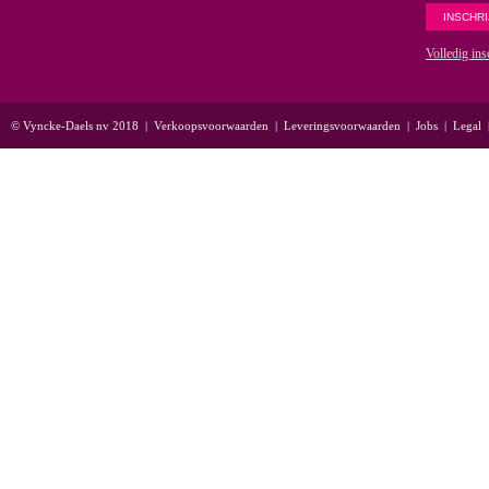
Volledig ins
© Vyncke-Daels nv 2018
|
Verkoopsvoorwaarden
|
Leveringsvoorwaarden
|
Jobs
|
Legal