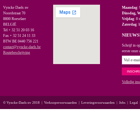
Vyncke Daels nv
Maandag
: 
Noordstraat 70
Dinsdag, 
8800 Roeselare
Vrijdag
: 8 
BELGIË
Zaterdag
: 
Tel + 32 51 20 03 16
NIEUWS
Fax + 32 51 24 11 33
BTW BE 0440 756 221
Schrijf in o
contact@vyncke-daels.be
eerste onze 
Routebeschrijving
Volledig ins
© Vyncke-Daels nv 2018
|
Verkoopsvoorwaarden
|
Leveringsvoorwaarden
|
Jobs
|
Legal