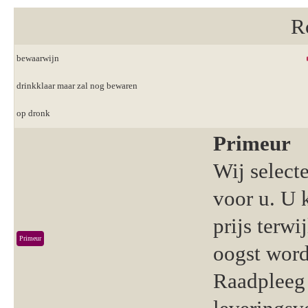
R
bewaarwijn
drinkklaar maar zal nog bewaren
op dronk
Primeur
Wij select
voor u. U 
prijs terwi
Primeur
oogst word
Raadpleeg 