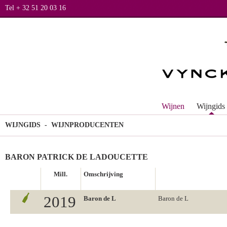
Tel + 32 51 20 03 16
Wijnen
Wijngids
WIJNGIDS
- WIJNPRODUCENTEN
BARON PATRICK DE LADOUCETTE
Mill.
Omschrijving
2019
Baron de L
Baron de L