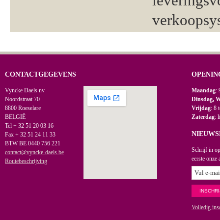
leveringsv
verkoopsy
CONTACTGEGEVENS
OPENIN
Vyncke Daels nv
Maandag
: 
Noordstraat 70
Dinsdag, 
8800 Roeselare
Vrijdag
: 8 
BELGIË
Zaterdag
: 
Tel + 32 51 20 03 16
NIEUWS
Fax + 32 51 24 11 33
BTW BE 0440 756 221
Schrijf in o
contact@vyncke-daels.be
eerste onze 
Routebeschrijving
Volledig ins