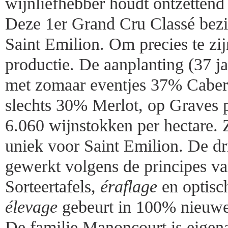
wijnliefhebber houdt ontzettend
Deze 1er Grand Cru Classé bezit
Saint Emilion. Om precies te zi
productie. De aanplanting (37 ja
met zomaar eventjes 37% Caber
slechts 30% Merlot, op Graves p
6.060 wijnstokken per hectare. 
uniek voor Saint Emilion. De dri
gewerkt volgens de principes v
Sorteertafels,
éraflage
en optisc
élevage
gebeurt in 100% nieuwe
De familie Manoncourt is eigen