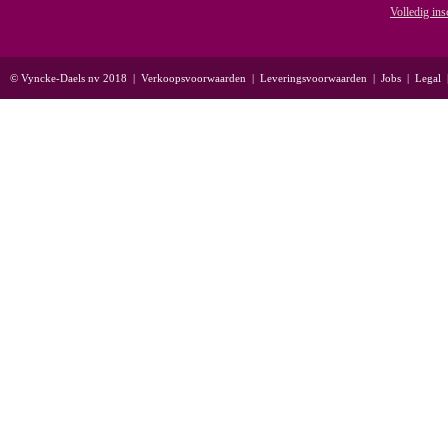
Volledig ins
© Vyncke-Daels nv 2018
|
Verkoopsvoorwaarden
|
Leveringsvoorwaarden
|
Jobs
|
Legal