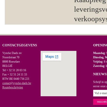
leveringsv
verkoopsy
CONTACTGEGEVENS
OPENIN
Vyncke Daels nv
Maandag
: 
Noordstraat 70
Dinsdag, 
8800 Roeselare
Vrijdag
: 8 
BELGIË
Zaterdag
: 
Tel + 32 51 20 03 16
NIEUWS
Fax + 32 51 24 11 33
BTW BE 0440 756 221
Schrijf in o
contact@vyncke-daels.be
eerste onze 
Routebeschrijving