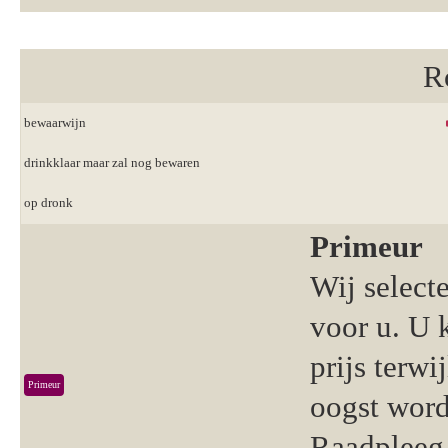
R
bewaarwijn
drinkklaar maar zal nog bewaren
op dronk
Primeur
Wij select
voor u. U 
prijs terwi
Primeur
oogst word
Raadpleeg 