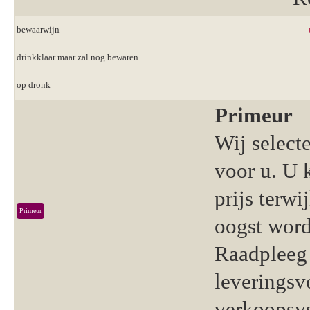
bewaarwijn
drinkklaar maar zal nog bewaren
op dronk
Primeur
Wij select
voor u. U 
prijs terwi
Primeur
oogst word
Raadpleeg 
leveringsv
verkoopsy