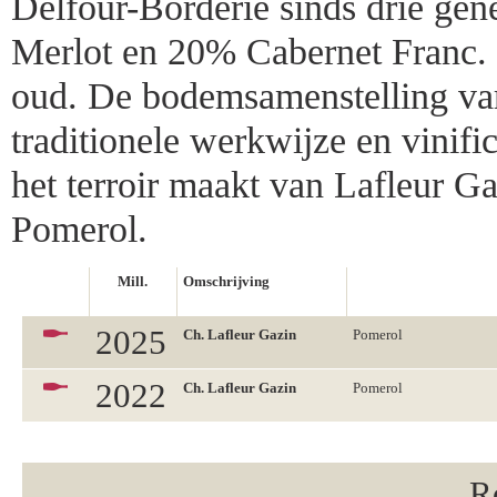
Delfour-Borderie sinds drie gen
Merlot en 20% Cabernet Franc. 
oud. De bodemsamenstelling vari
traditionele werkwijze en vinifi
het terroir maakt van Lafleur G
Pomerol.
Mill.
Omschrijving
2025
Ch. Lafleur Gazin
Pomerol
2022
Ch. Lafleur Gazin
Pomerol
R