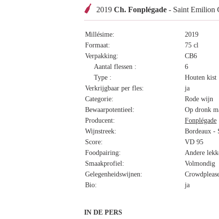
2019
Ch. Fonplégade
- Saint Emilio
Millésime:
2019
Formaat:
75 cl
Verpakking:
CB6
Aantal flessen :
6
Type :
Houten kist
Verkrijgbaar per fles:
ja
Categorie:
Rode wijn
Bewaarpotentieel:
Op dronk ma
Producent:
Fonplégade
Wijnstreek:
Bordeaux - 
Score:
VD 95
Foodpairing:
Andere lekk
Smaakprofiel:
Volmondig
Gelegenheidswijnen:
Crowdplease
Bio:
ja
IN DE PERS