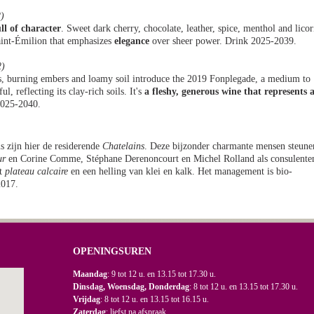
)
ll of character
. Sweet dark cherry, chocolate, leather, spice, menthol and licor
Saint-Émilion that emphasizes
elegance
over sheer power. Drink 2025-2039.
2)
sis, burning embers and loamy soil introduce the 2019 Fonplegade, a medium to
l, reflecting its clay-rich soils. It's
a fleshy, generous wine that represents 
025-2040.
 zijn hier de residerende
Chatelains
. Deze bijzonder charmante mensen steune
ur
en Corine Comme, Stéphane Derenoncourt en Michel Rolland als consulente
et
plateau calcaire
en een helling van klei en kalk. Het management is bio-
2017.
OPENINGSUREN
Maandag
: 9 tot 12 u. en 13.15 tot 17.30 u.
Dinsdag, Woensdag, Donderdag
: 8 tot 12 u. en 13.15 tot 17.30 u.
Vrijdag
: 8 tot 12 u. en 13.15 tot 16.15 u.
Zaterdag
: liefst na afspraak