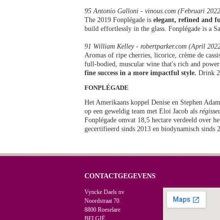
95 Antonio Galloni - vinous.com (Februari 2022
The 2019 Fonplégade is
elegant, refined and fu
build effortlessly in the glass. Fonplégade is a 
91 William Kelley - robertparker.com (April 202
Aromas of ripe cherries, licorice, crème de cas
full-bodied, muscular wine that's rich and powerfu
fine success in a more impactful style.
Drink 2
FONPLÉGADE
Het Amerikaans koppel Denise en Stephen Adams
op een geweldig team met Eloi Jacob als
régisse
Fonplégade omvat 18,5 hectare verdeeld over h
gecertifieerd sinds 2013 en biodynamisch sinds 
CONTACTGEGEVENS
Vyncke Daels nv
Noordstraat 70
8800 Roeselare
BELGIË