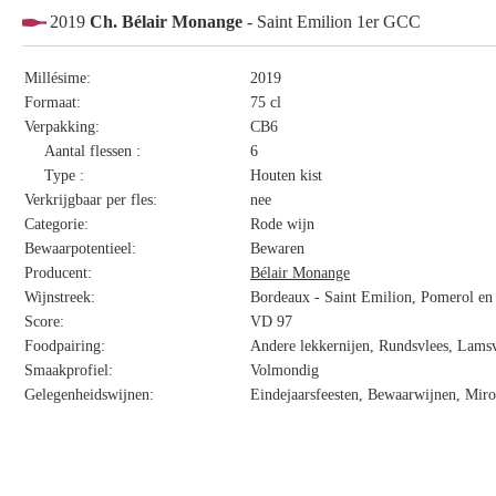
2019
Ch. Bélair Monange
- Saint Emilion 1er GCC
Millésime:
2019
Formaat:
75 cl
Verpakking:
CB6
Aantal flessen :
6
Type :
Houten kist
Verkrijgbaar per fles:
nee
Categorie:
Rode wijn
Bewaarpotentieel:
Bewaren
Producent:
Bélair Monange
Wijnstreek:
Bordeaux - Saint Emilion, Pomerol en 
Score:
VD 97
Foodpairing:
Andere lekkernijen, Rundsvlees, Lamsv
Smaakprofiel:
Volmondig
Gelegenheidswijnen:
Eindejaarsfeesten, Bewaarwijnen, Miro