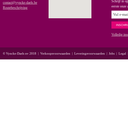
Schrijf in o
contact@vyncke-daels.be
eerste onze 
Routebeschrijving
Volledig ins
© Vyncke-Daels nv 2018
|
Verkoopsvoorwaarden
|
Leveringsvoorwaarden
|
Jobs
|
Legal