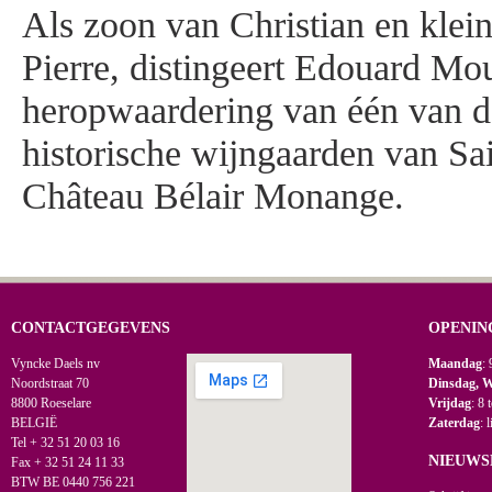
Als zoon van Christian en klei
Pierre, distingeert Edouard Mo
heropwaardering van één van d
historische wijngaarden van Sa
Château Bélair Monange.
CONTACTGEGEVENS
OPENIN
Vyncke Daels nv
Maandag
: 
Noordstraat 70
Dinsdag, 
8800 Roeselare
Vrijdag
: 8 
BELGIË
Zaterdag
: 
Tel + 32 51 20 03 16
NIEUWS
Fax + 32 51 24 11 33
BTW BE 0440 756 221