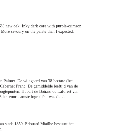
35% new oak. Inky dark core with purple-crimson
e. More savoury on the palate than I expected,
in Palmer. De wijngaard van 38 hectare (het
Cabernet Franc. De gemiddelde leeftijd van de
oogtepunten. Hubert de Boüard de Laforest van
5 het voornaamste ingrediënt was die de
an sinds 1859. Edouard Miailhe bestuurt het
n.