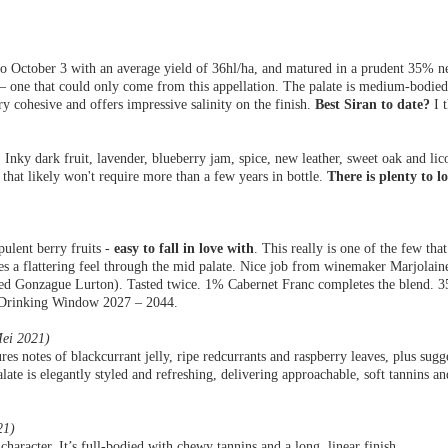
 October 3 with an average yield of 36hl/ha, and matured in a prudent 35% new
 – one that could only come from this appellation. The palate is medium-bodied 
ery cohesive and offers impressive salinity on the finish.
Best Siran to date?
I t
. Inky dark fruit, lavender, blueberry jam, spice, new leather, sweet oak and l
le that likely won't require more than a few years in bottle.
There is plenty to l
pulent berry fruits -
easy to fall in love with
. This really is one of the few that
ives a flattering feel through the mid palate. Nice job from winemaker Marjol
d Gonzague Lurton). Tasted twice. 1% Cabernet Franc completes the blend. 3
. Drinking Window 2027 – 2044.
Mei 2021)
es notes of blackcurrant jelly, ripe redcurrants and raspberry leaves, plus sugg
 is elegantly styled and refreshing, delivering approachable, soft tannins and 
21)
character. It’s full-bodied with chewy tannins and a long, linear finish.