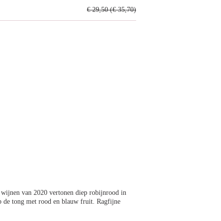
€ 29,50 (€ 35,70)
wijnen van 2020 vertonen diep robijnrood in
op de tong met rood en blauw fruit. Ragfijne