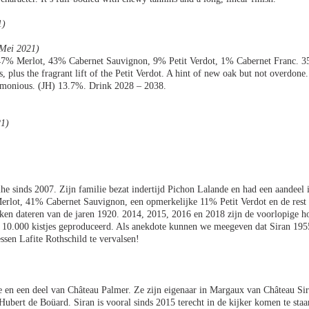
1)
(Mei 2021)
. 47% Merlot, 43% Cabernet Sauvignon, 9% Petit Verdot, 1% Cabernet Franc. 
s, plus the fragrant lift of the Petit Verdot. A hint of new oak but not overdon
harmonious. (JH) 13.7%. Drink 2028 – 2038.
21)
e sinds 2007. Zijn familie bezat indertijd Pichon Lalande en had een aandeel 
Merlot, 41% Cabernet Sauvignon, een opmerkelijke 11% Petit Verdot en de rest 
ken dateren van de jaren 1920. 2014, 2015, 2016 en 2018 zijn de voorlopige h
'n 10.000 kistjes geproduceerd. Als anekdote kunnen we meegeven dat Siran 195
sen Lafite Rothschild te vervalsen!
 en een deel van Château Palmer. Ze zijn eigenaar in Margaux van Château Sir
Hubert de Boüard. Siran is vooral sinds 2015 terecht in de kijker komen te staa