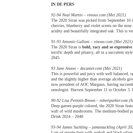
IN DE PERS
92-94 Neal Martin – vinous.com (Mei 2021)
The 2020 Siran was picked from September 16 to
cherries, blueberry and violet scents on the nose
acidity and beautifully integrated oak. This is v
91-93 Antonio Galloni – vinous.com (Mei 2021)
The 2020 Siran is
bold, racy and so expressive
terrific depth and pliancy, all in a succulent sty
2045.
93 Jane Anson – decanter.com (Mei 2021)
This is powerful and juicy with well balanced, o
and the slightly higher than average alcohols g
now president of AOC Margaux, having succeede
oenologist. Harvest September 11 to October 3
90-92 Lisa Perrotti-Brown – robertparker.com (
Deep garnet-purple colored, the 2020 Siran featur
waft of wild mushrooms. The medium-bodied palate
Drink 2024 – 2040.
93-94 James Suckling – jamessuckling (April 20
Lots of purple fruit with asphalt and black-olive 