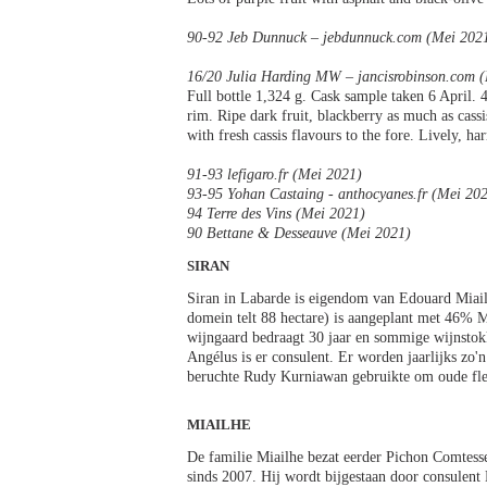
90-92 Jeb Dunnuck – jebdunnuck.com (Mei 202
16/20 Julia Harding MW – jancisrobinson.com 
Full bottle 1,324 g. Cask sample taken 6 April
rim. Ripe dark fruit, blackberry as much as cassi
with fresh cassis flavours to the fore. Lively, 
91-93 lefigaro.fr (Mei 2021)
93-95 Yohan Castaing - anthocyanes.fr (Mei 20
94 Terre des Vins (Mei 2021)
90 Bettane & Desseauve (Mei 2021)
SIRAN
Siran in Labarde is eigendom van Edouard Miailh
domein telt 88 hectare) is aangeplant met 46% 
wijngaard bedraagt 30 jaar en sommige wijnstok
Angélus is er consulent. Er worden jaarlijks zo
beruchte Rudy Kurniawan gebruikte om oude fles
MIAILHE
De familie Miailhe bezat eerder Pichon Comtesse
sinds 2007. Hij wordt bijgestaan door consulent 