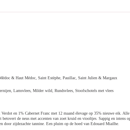
Médoc & Haut Médoc, Saint Estèphe, Pauillac, Saint Julien & Margaux
ernijen, Lamsvlees, Milder wild, Rundsvlees, Stoofschotels met vlees
Verdot en 1% Cabernet Franc met 12 maand élevage op 35% nieuwe eik. Alle 
uit betovert de neus met accenten van zoet kruid en viooltjes. Sappig en intens 
n door zijdezachte tannine. Een pluim op de hoed van Edouard Miailhe.