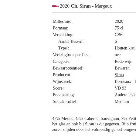
2020
Ch. Siran
- Margaux
Millésime:
2020
Formaat:
75 cl
Verpakking:
CB6
Aantal flessen :
6
Type :
Houten kist
Verkrijgbaar per fles:
nee
Categorie:
Rode wijn
Bewaarpotentieel:
Bewaren
Producent:
Siran
Wijnstreek:
Bordeaux - 
Score:
VD 93
Foodpairing:
Andere lekk
Smaakprofiel:
Medium
47% Merlot, 43% Cabernet Sauvignon, 9% Petit 
het glas en ook bij Siran is dit gegeven. Rijp fr
zuren snijden door het volmondig geheel omgeve