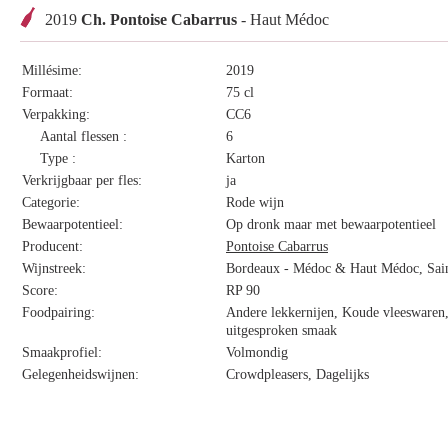
2019
Ch. Pontoise Cabarrus
- Haut Médoc
Millésime:
2019
Formaat:
75 cl
Verpakking:
CC6
Aantal flessen :
6
Type :
Karton
Verkrijgbaar per fles:
ja
Categorie:
Rode wijn
Bewaarpotentieel:
Op dronk maar met bewaarpotentieel
Producent:
Pontoise Cabarrus
Wijnstreek:
Bordeaux - Médoc & Haut Médoc, Saint
Score:
RP 90
Foodpairing:
Andere lekkernijen, Koude vleeswaren,
uitgesproken smaak
Smaakprofiel:
Volmondig
Gelegenheidswijnen:
Crowdpleasers, Dagelijks