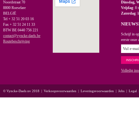
Noordstraat 70
Dinsdag, 
8800 Roeselare
Vrijdag
: 8 
BELGIË
Zaterdag
: 
Tel + 32 51 20 03 16
NIEUWS
Fax + 32 51 24 11 33
BTW BE 0440 756 221
Schrijf in o
contact@vyncke-daels.be
eerste onze 
Routebeschrijving
Volledig ins
© Vyncke-Daels nv 2018
|
Verkoopsvoorwaarden
|
Leveringsvoorwaarden
|
Jobs
|
Legal