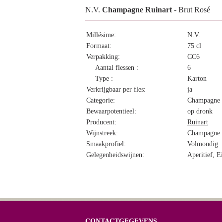
N.V.
Champagne Ruinart
- Brut Rosé
Millésime:
N.V.
Formaat:
75 cl
Verpakking:
CC6
Aantal flessen :
6
Type :
Karton
Verkrijgbaar per fles:
ja
Categorie:
Champagne 
Bewaarpotentieel:
op dronk
Producent:
Ruinart
Wijnstreek:
Champagne
Smaakprofiel:
Volmondig
Gelegenheidswijnen:
Aperitief, E
CONTACTGEGEVENS