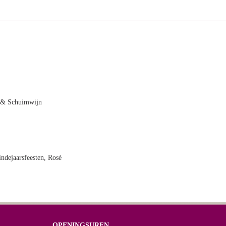
& Schuimwijn
indejaarsfeesten, Rosé
OPENINGSUREN